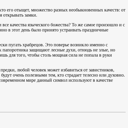
кто его отыщет, множество разных необыкновенных качеств: от
я открывать замки.
и все качества языческого божества? То же самое произошло и с
енно в этот день было принято устраивать праздничные
ески пугать храбрецов. Это поверье возникло именно с
ок папоротника защищают лесные духи, отнюдь не злые, но
шь для того, чтобы столь мощная сила не попала в руки
редки, любой человек может избавиться от завистников,
будут очень полезными тем, кто страдает телесно или духовно.
В современном мире данный символ используют в качестве