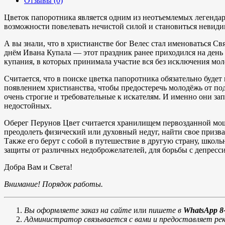
Отзывы (0)
Цветок папоротника является одним из неотъемлемых легендар
возможности повелевать нечистой силой и становиться невиди
А вы знали, что в христианстве бог Велес стал именоваться Св
днём Ивана Купала — этот праздник ранее приходился на день 
купания, в которых принимала участие вся без исключения мол
Считается, что в поиске цветка папоротника обязательно будет
появлением христианства, чтобы предостеречь молодёжь от по
очень строгие и требовательные к искателям. И именно они за
недостойных.
Оберег Перунов Цвет считается хранилищем первозданной мощи
преодолеть физический или духовный недуг, найти свое призва
Также его берут с собой в путешествие в другую страну, школ
защиты от различных недоброжелателей, для борьбы с депресси
Добра Вам и Света!
Внимание! Порядок работы.
Вы оформляете заказ на сайте
или
пишете в
WhatsApp 8-
Администратор связывается с вами и предоставляет рек