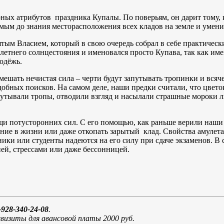
ных атрибутов праздника Купалы. По поверьям, он дарит тому, 
мым до знания месторасположения всех кладов на земле и умени
ятым Власием, который в свою очередь собрал в себе практическ
летнего солнцестояния и именовался просто Купава, так как им
одёжь.
 мешать нечистая сила – черти будут запутывать тропинки и всяч
добных поисков. На самом деле, наши предки считали, что цвет
путывали тропы, отводили взгляд и насылали страшные мороки ли
 потусторонних сил. С его помощью, как раньше верили наши п
ние в жизни или даже откопать зарытый клад. Свойства амулета 
ьники или студенты надеются на его силу при сдаче экзаменов. 
ей, стрессами или даже бессонницей.
928-340-24-08
.
визиты для авансовой платы 2000 руб.