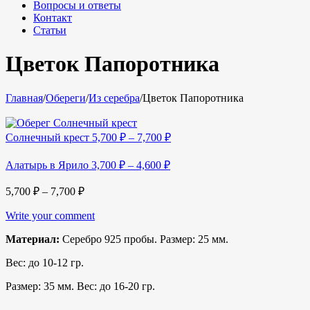
Вопросы и ответы
Контакт
Статьи
Цветок Папоротника
Главная
/
Обереги
/
Из серебра
/
Цветок Папоротника
Солнечный крест
5,700
₽
–
7,700
₽
Алатырь в Ярило
3,700
₽
–
4,600
₽
5,700
₽
–
7,700
₽
Write your comment
Материал:
Серебро 925 пробы. Размер: 25 мм.
Вес: до 10-12 гр.
Размер: 35 мм. Вес: до 16-20 гр.
_______________________________________________________