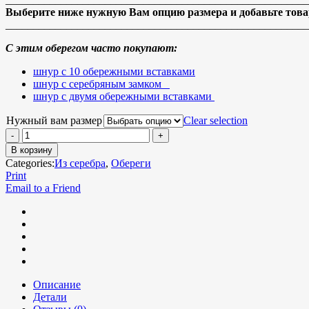
Выберите ниже нужную Вам опцию размера и добавьте товар
_______________________________________________________
С этим оберегом часто покупают:
шнур с 10 обережными вставками
шнур с серебряным замком
шнур с двумя обережными вставками
Нужный вам размер
Clear selection
В корзину
Categories:
Из серебра
,
Обереги
Print
Email to a Friend
Описание
Детали