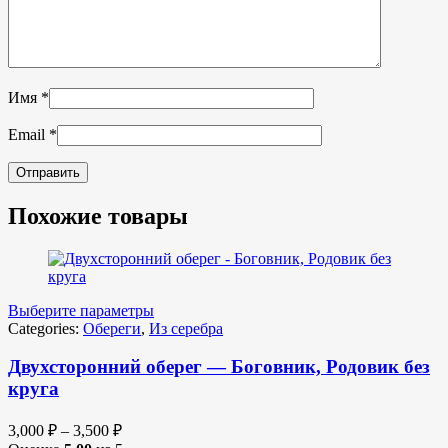
Имя
*
Email
*
Похожие товары
Выберите параметры
Categories:
Обереги
,
Из серебра
Двухсторонний оберег — Боговник, Родовик без
круга
3,000
₽
–
3,500
₽