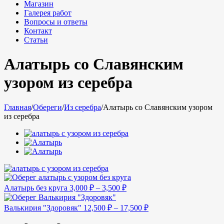
Магазин
Галерея работ
Вопросы и ответы
Контакт
Статьи
Алатырь со Славянским
узором из серебра
Главная
/
Обереги
/
Из серебра
/
Алатырь со Славянским узором
из серебра
Алатырь без круга
3,000
₽
–
3,500
₽
Валькирия "Здоровяк"
12,500
₽
–
17,500
₽