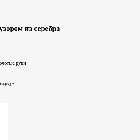
узором из серебра
золотые руки.
ечены
*