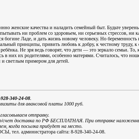
инно женские качества и наладить семейный быт. Будьте уверен
испытывать ни проблем со здоровьем, ни серьезных стрессов, ни
 богине Ладе, и дать жизнь новому человеку. Но беременность 
ральный принципы, привить любовь к добру, к честному труду, 
бёнка. Не зря ведь говорят, что дети — это зеркало семьи. То, к
сь в них их родителями, особенно матерями. Считалось, что нош
 и светлым примером для детей.
928-340-24-08
.
визиты для авансовой платы 1000 руб.
огласовываем отправку.
и р/счет доставка по РФ БЕСПЛАТНАЯ. При отправке наложенн
м, когда посылка прибудет на место.
. администратора сайта: 8-928-340-24-08.