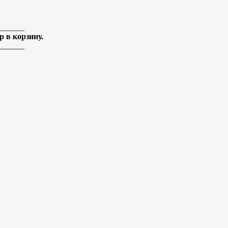
______
 в корзину.
______