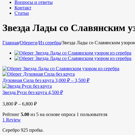
Вопросы и ответы
Контакт
Статьи
Звезда Лады со Славянским уз
Главная
/
Обереги
/
Из серебра
/
Звезда Лады со Славянским узором
Духовная Сила без круга
3,000
₽
–
3,500
₽
Звезда Руси без круга
4,500
₽
3,800
₽
–
6,800
₽
Рейтинг
5.00
из 5 на основе опроса
1
пользователя
1
Review
Серебро 925 пробы.