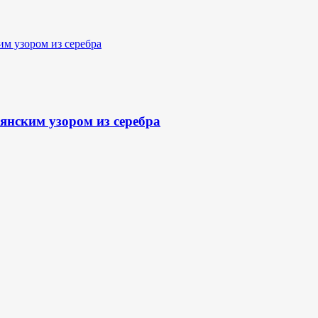
янским узором из серебра