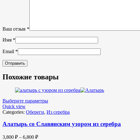
Ваш отзыв
*
Имя
*
Email
*
Похожие товары
Выберите параметры
Quick view
Categories:
Обереги
,
Из серебра
Алатырь со Славянским узором из серебра
3,800
₽
–
6,800
₽