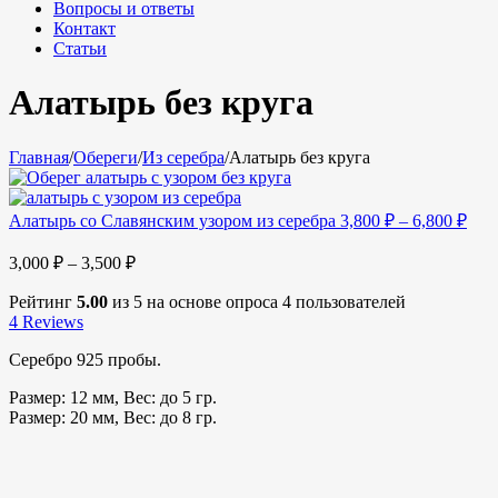
Вопросы и ответы
Контакт
Статьи
Алатырь без круга
Главная
/
Обереги
/
Из серебра
/
Алатырь без круга
Алатырь со Славянским узором из серебра
3,800
₽
–
6,800
₽
3,000
₽
–
3,500
₽
Рейтинг
5.00
из 5 на основе опроса
4
пользователей
4
Reviews
Серебро 925 пробы.
Размер: 12 мм, Вес: до 5 гр.
Размер: 20 мм, Вес: до 8 гр.
_______________________________________________________