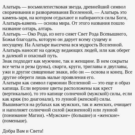
Алатырь — восьмилепестковая звезда, древнейший символ
сворачивания и разворачивания Вселенной, — Алатырь это
камень-заря, на котором отдыхают и набираются силы Боги,
Алатырь-камень — основа мира. От этого названия пошло
название олтарь, алтарь.
Алатырь — Око Рода, из него сияет Свет Рода Всевышнего,
Божья благодать, которую он дарует всему сущему и
несущему. На Алатыре высечена вся мудрость Вселенной.
Алатырь наносят на одежду ведающих людей, или как оберег
в далекий и опасный путь.
Знак подходит как мужчине, так и женщине. В нем сокрыты
все четы и резы (руны), сварги, круги, триглавы и двуглавы,
ужи и другие священные знаки, ибо он — основа и конец. Все
другие обереги лишь малые проявления его.
Алатыри как символ гармонии Вселенной — это еще и образ
капища. Если верхние цветы расположены как крест
(вертикально), то это капище солнечной (мужской) силы, если
как кряж (по диагонали), то лунной (женской) силы.
Вышивается на рубахах как мужских, так и женских, очищает
и наполняет солнечной силой (жизненной) или лунной
(понимание Магии). «Мужские» (большие) и «женские»
(поменьше).
Добра Вам и Света!