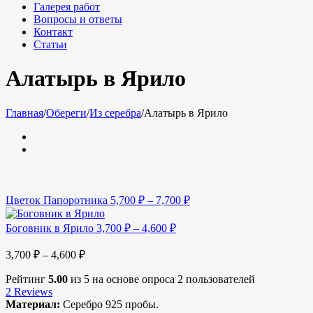
Галерея работ
Вопросы и ответы
Контакт
Статьи
Алатырь в Ярило
Главная
/
Обереги
/
Из серебра
/
Алатырь в Ярило
Цветок Папоротника
5,700
₽
–
7,700
₽
Боговник в Ярило
3,700
₽
–
4,600
₽
3,700
₽
–
4,600
₽
Рейтинг
5.00
из 5 на основе опроса
2
пользователей
2
Reviews
Материал:
Серебро 925 пробы.