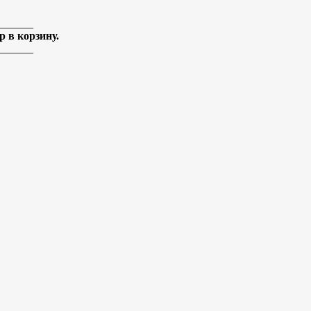
______
 в корзину.
______