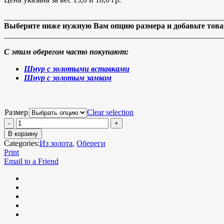
_______________________________________________________
Выберите ниже нужную Вам опцию размера и добавьте товар
_______________________________________________________
С этим оберегом часто покупают:
Шнур с золотыми вставками
Шнур с золотым замком
Размер
Clear selection
В корзину
Categories:
Из золота
,
Обереги
Print
Email to a Friend