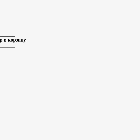
______
 в корзину.
______