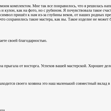
моим комплектом. Мне так все понравилось, что я решилась напи
 кулон, как на фото, но с рубином. Я почувствовала такое счасть
т символ пришёл к нам из-за глубины веков, от наших родных пр
что сохранились такие мастера, как вы. Такое изделие не может
аете своей благодарностью.
а прыгала от восторга. Успехов вашей мастерской. Хорошее дело
находится своего хозяина это наш маленький совместный вклад 
вца.