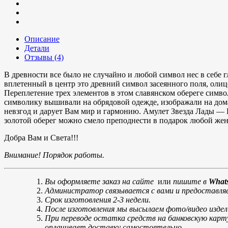
Описание
Детали
Отзывы (4)
В древности все было не случайно и любой символ нес в себе
вплетенный в центр это древний символ засеянного поля, оли
Переплетение трех элементов в этом славянском обереге симв
символику вышивали на обрядовой одежде, изображали на дома
невзгод и дарует Вам мир и гармонию. Амулет Звезда Лады —
золотой оберег можно смело преподнести в подарок любой жен
Добра Вам и Света!!!
Внимание! Порядок работы.
Вы оформляете заказ на сайте
или
пишите в
Whats
Администратор связывается с вами и предоставляет
Срок изготовления 2-3 недели.
После изготовления мы высылаем фото/видео издел
При переводе остатка средств на банковскую карт
оплачивает доставку самостоятельно.