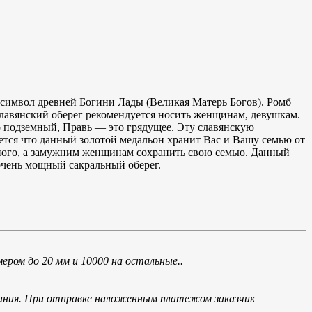
о символ древней Богини Лады (Великая Матерь Богов). Ромб
славянский оберег рекомендуется носить женщинам, девушкам.
р подземный, Правь — это грядущее. Эту славянскую
ется что данный золотой медальон хранит Вас и Вашу семью от
ного, а замужним женщинам сохранить свою семью. Данный
очень мощный сакральный оберег.
ером до 20 мм и 10000 на остальные..
мпания. При отправке наложенным платежом заказчик