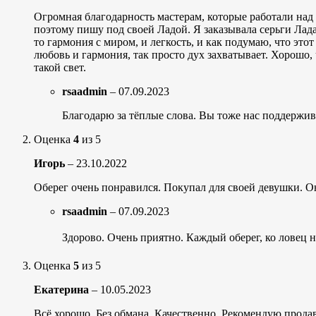
Огромная благодарность мастерам, которые работали над 
поэтому пишу под своей Ладой. Я заказывала серьги Лада и
то гармония с миром, и легкость, и как подумаю, что это
любовь и гармония, так просто дух захватывает. Хорошо, 
такой свет.
rsaadmin
–
07.09.2023
Благодарю за тёплые слова. Вы тоже нас поддержив
Оценка
4
из 5
Игорь
–
23.10.2022
Оберег очень понравился. Покупал для своей девушки. Он
rsaadmin
–
07.09.2023
Здорово. Очень приятно. Каждый оберег, ко ловец 
Оценка
5
из 5
Екатерина
–
10.05.2023
Всё хорошо. Без обмана. Качественно. Рекомендую прода