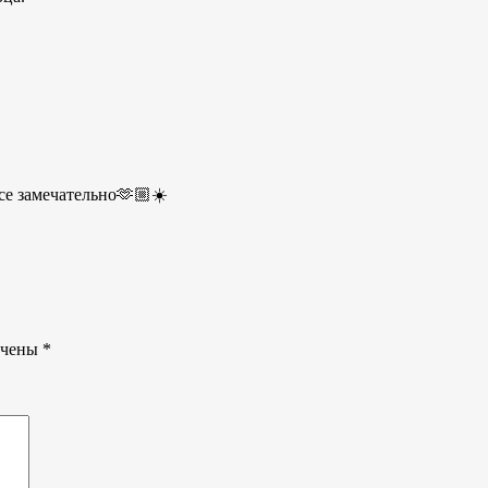
все замечательно🫶🏼☀️
ечены
*