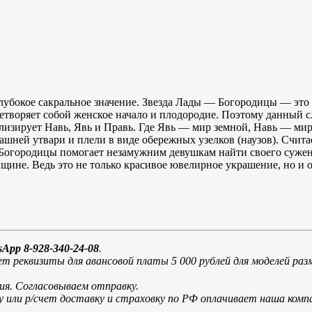
 глубокое сакральное значение. Звезда Лады — Богородицы — эт
цетворяет собой женское начало и плодородие. Поэтому данный 
олизирует Навь, Явь и Правь. Где Явь — мир земной, Навь — ми
шней утвари и плели в виде обережных узелков (наузов). Счита
 Богородицы помогает незамужним девушкам найти своего суже
щине. Ведь это не только красивое ювелирное украшение, но и 
App 8-928-340-24-08
.
 реквизиты для авансовой платы 5 000 рублей для моделей разм
ия. Согласовываем отправку.
у или р/счет доставку и страховку по РФ оплачивает наша ко