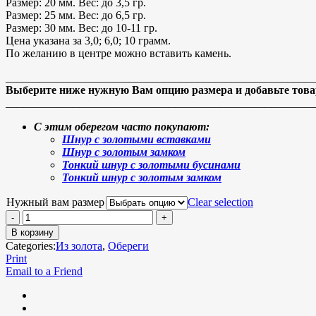
Размер:
20 мм.
Вес:
до 3,5 гр.
Размер:
25 мм.
Вес:
до 6,5 гр.
Размер:
30 мм.
Вес:
до 10-11 гр.
Цена указана за 3,0; 6,0; 10 грамм.
По желанию в центре можно вставить камень.
_______________________________________________________
Выберите ниже нужную Вам опцию размера и добавьте товар
_______________________________________________________
С этим оберегом часто покупают:
Шнур с золотыми вставками
Шнур с золотым замком
Тонкий шнур с золотыми бусинами
Тонкий шнур с золотым замком
Нужный вам размер
Clear selection
В корзину
Categories:
Из золота
,
Обереги
Print
Email to a Friend