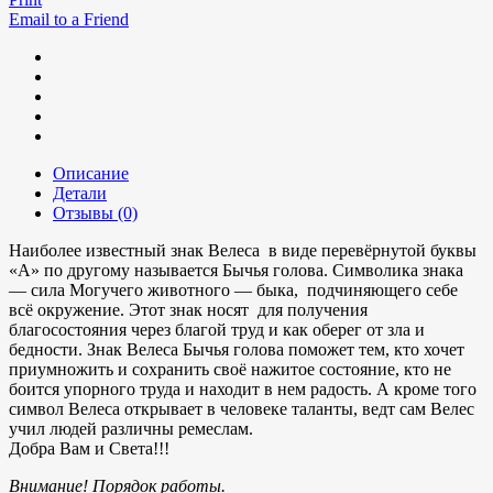
Email to a Friend
Описание
Детали
Отзывы (0)
Наиболее известный знак Велеса в виде перевёрнутой буквы
«А» по другому называется Бычья голова. Символика знака
— сила Могучего животного — быка, подчиняющего себе
всё окружение. Этот знак носят для получения
благосостояния через благой труд и как оберег от зла и
бедности. Знак Велеса Бычья голова поможет тем, кто хочет
приумножить и сохранить своё нажитое состояние, кто не
боится упорного труда и находит в нем радость. А кроме того
символ Велеса открывает в человеке таланты, ведт сам Велес
учил людей различны ремеслам.
Добра Вам и Света!!!
Внимание! Порядок работы.