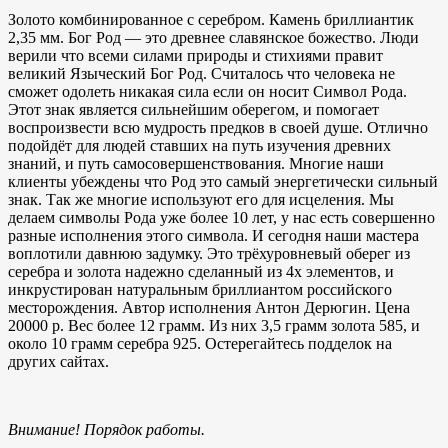
Золото комбинированное с серебром. Камень бриллиантик
2,35 мм. Бог Род — это древнее славянское божество. Люди
верили что всеми силами природы и стихиями правит
великий Языческий Бог Род. Считалось что человека не
сможет одолеть никакая сила если он носит Символ Рода.
Этот знак является сильнейшим оберегом, и помогает
воспроизвести всю мудрость предков в своей душе. Отлично
подойдёт для людей ставших на путь изучения древних
знаний, и путь самосовершенствования. Многие наши
клиенты убеждены что Род это самый энергетически сильный
знак. Так же многие используют его для исцеления. Мы
делаем символы Рода уже более 10 лет, у нас есть совершенно
разные исполнения этого символа. И сегодня наши мастера
воплотили давнюю задумку. Это трёхуровневый оберег из
серебра и золота надежно сделанный из 4х элементов, и
инкрустирован натуральным бриллиантом российского
месторождения. Автор исполнения Антон Дерюгин. Цена
20000 р. Вес более 12 грамм. Из них 3,5 грамм золота 585, и
около 10 грамм серебра 925. Остерегайтесь подделок на
других сайтах.
Внимание! Порядок работы.