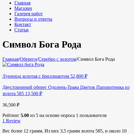
Главная
Магазин
Галерея работ
Вопросы и ответы
Контакт
Статьи
Символ Бога Рода
Главная
/
Обереги
/
Серебро с золотом
/
Символ Бога Рода
Лунница золотая с бриллиантом
52,800
₽
Двусторонний оберег Одолень-Трава Цветок Папоротника из
золота 585
13,500
₽
36,500
₽
Рейтинг
5.00
из 5 на основе опроса
1
пользователя
1
Review
Вес более 12 грамм. Из них 3,5 грамм золота 585, и около 10