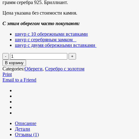
грамм серебра 925. Бриллиант.
Цена указана без стоимости камня.
С этим оберегом часто покупают:
шнур с 10 обережными вставками
шнур с серебряным замком
шнур с двумя обережными вставками
В корзину
Categories:
Обереги
,
Серебро с золотом
Print
Email to a Friend
Описание
Детали
Отзывы (1)