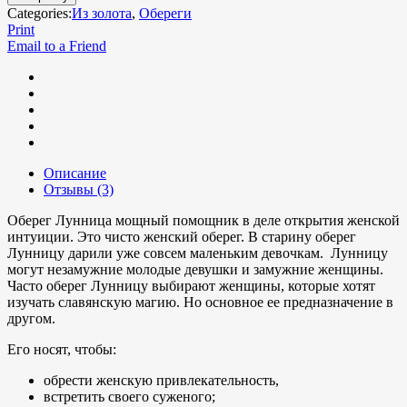
Categories:
Из золота
,
Обереги
Print
Email to a Friend
Описание
Отзывы (3)
Оберег Лунница мощный помощник в деле открытия женской
интуиции. Это чисто женский оберег. В старину оберег
Лунницу дарили уже совсем маленьким девочкам. Лунницу
могут незамужние молодые девушки и замужние женщины.
Часто оберег Лунницу выбирают женщины, которые хотят
изучать славянскую магию. Но основное ее предназначение в
другом.
Его носят, чтобы:
обрести женскую привлекательность,
встретить своего суженого;