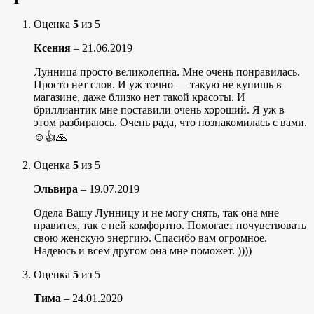
Оценка
5
из 5
Ксения
–
21.06.2019
Лунница просто великолепна. Мне очень понравилась.
Просто нет слов. И уж точно — такую не купишь в
магазине, даже близко нет такой красоты. И
бриллиантик мне поставили очень хороший. Я уж в
этом разбираюсь. Очень рада, что познакомилась с вами.
☺️👍🙏
Оценка
5
из 5
Эльвира
–
19.07.2019
Одела Вашу Лунницу и не могу снять, так она мне
нравится, так с ней комфортно. Помогает почувствовать
свою женскую энергию. Спасибо вам огромное.
Надеюсь и всем другом она мне поможет. ))))
Оценка
5
из 5
Тима
–
24.01.2020