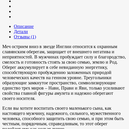
Описание
Детали
Отзывы (1)
Меч острием вниз в звезде Инглии относится к охранным
славянским оберегам, защищает от внешнего негатива и
неприятностей. В мужчинах пробуждает силу и благородство,
смелость и готовность стоять за свою семью, землю и Род.
Оберег аккумулирует в себе невиданную энергетику,
способствующую пробуждению заложенных природой
человеческих качеств на генном уровне. Треугольники
образующие замкнутое пространство, символизирующие
единство трех миров – Нави, Прави и Яви, только усиливают
свойства главной фигуры амулета и надежно оберегают
своего носителя.
Если вы хотите воспитать своего маленького сына, как
настоящего мужчину, надежного, сильного, мужественного
человека, способного защитить свою семью, и при этом быть
честным, порядочным, справедливым, то этот оберег
подойдет ему как нельзя лучше.