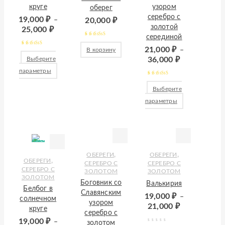
круге
узором
оберег
серебро с
19,000
₽
–
20,000
₽
золотой
25,000
₽
серединой
Оценка
5.00
из
21,000
₽
В корзину
–
Оценка
5.00
из
5
Выберите
36,000
₽
5
параметры
Оценка
5.00
из
Выберите
5
параметры
,
,
ОБЕРЕГИ
ОБЕРЕГИ
,
ОБЕРЕГИ
СЕРЕБРО С
СЕРЕБРО С
СЕРЕБРО С
ЗОЛОТОМ
ЗОЛОТОМ
ЗОЛОТОМ
Боговник со
Валькирия
Белбог в
Славянским
19,000
₽
–
солнечном
узором
21,000
₽
круге
серебро с
19,000
₽
–
золотом