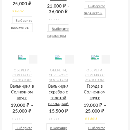
25,000
₽
21,000
₽
–
Выберите
36,000
₽
параметры
Оценка
5.00
из
Выберите
5
параметры
Выберите
параметры
,
,
,
ОБЕРЕГИ
ОБЕРЕГИ
ОБЕРЕГИ
СЕРЕБРО С
СЕРЕБРО С
СЕРЕБРО С
ЗОЛОТОМ
ЗОЛОТОМ
ЗОЛОТОМ
Валькирия в
Валькирия
Гаруда в
Солнечном
серебро с
Солнечном
круге
золотой
круге
накладкой
19,000
₽
19,000
₽
–
–
25,000
₽
15,500
₽
25,000
₽
Оценка
5.00
из
Выберите
В корзину
Выберите
5