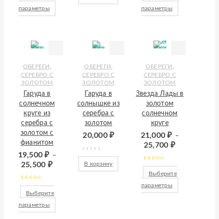
параметры
параметры
,
,
,
ОБЕРЕГИ
ОБЕРЕГИ
ОБЕРЕГИ
СЕРЕБРО С
СЕРЕБРО С
СЕРЕБРО С
ЗОЛОТОМ
ЗОЛОТОМ
ЗОЛОТОМ
Гаруда в
Гаруда в
Звезда Лады в
солнечном
солнышке из
золотом
круге из
серебра с
солнечном
серебра с
золотом
круге
золотом с
20,000
₽
21,000
₽
–
фианитом
25,700
₽
19,500
₽
–
25,500
₽
В корзину
Оценка
5.00
из
Выберите
5
параметры
Оценка
5.00
из
Выберите
5
параметры