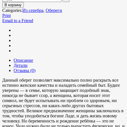
В корзину
Categories:
Из серебра
,
Обереги
Print
Email to a Friend
Описание
Детали
Отзывы (0)
Данный оберег позволяет максимально полно раскрыть все
истинно женские качества и наладить семейный быт. Будьте
уверены — в семье, которую защищает подобный знак,
никогда не бывает ссор, а женщина, которая носит этот
символ, не будет испытывать ни проблем со здоровьем, ни
серьезных стрессов, ни каких-либо других бытовых
трудностей. Великое предназначение женщины заключалось в
том, чтобы уподобиться богине Ладе, и дать жизнь новому
человеку. Но беременность и рождение ребёнка — это не
конец. Чадо нужно было не только вырастить физически, но, и