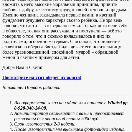
вложить в него высокие моральный принципы, привить
любовь к добру, к честному труду, к своей отчизне и предкам.
Именно женщина закладывала первые камни в крепкий
фундамент будущего характера своего ребёнка. Не зря ведь
говорят, что дети — это зеркало семьи. То, как дети вели себя
в обществе, то, как они рассуждали и поступали — всё это
говорило о том, что и сколько вкладывалось в них их
родителями, особенно матерями. Считалось, что ношение
славянского оберега Звезда Лады делает его носительницу
более уравновешенной, спокойной, мудрой – образцовой
женой и светлым примером для детей.
Добра Вам и Света!
Посмотрите на этот оберег из золота!
Внимание! Порядок работы.
Вы оформляете заказ на сайте
или
пишете в
WhatsApp
8-928-340-24-08
.
Администратор связывается с вами и предоставляет
реквизиты для авансовой платы 2000 руб.
Срок изготовления 2-3 недели.
После изготовления мы высылаем фото/видео изделия.