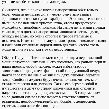
участие вся без исключения молодёжь.
Считается, что в поиске цветка папоротника обязательно
будет мешать нечистая сила – черти будут запутывать
тропинки и всячески пугать храбрецов. Это поверье возникло
именно с появлением христианства, чтобы предостеречь
молодёжь от подобных поисков. На самом деле, наши предки
считали, что цветок папоротника защищают лесные духи,
отнюдь не злые, но очень строгие и требовательные к
искателям. И именно они запутывали тропы, отводили взгляд
и насылали страшные мороки лишь для того, чтобы столь
мощная сила не попала в руки недостойных.
Оберег Перунов Цвет считается хранилищем первозданной
мощи потусторонних сил. С его помощью, как раньше верили
наши предки, любой человек может избавиться от
завистников, преодолеть физический или духовный недуг,
найти свое призвание в жизни или даже откопать зарытый
клад. Свойства амулета будут очень полезными тем, кто
страдает телесно или духовно. Также его берут с собой в
путешествие в другую страну, школьники или студенты
надеются на его силу при сдаче экзаменов. В современном
мире данный символ используют в качестве защиты от
различных недоброжелателей, для борьбы с депрессией,
стрессами или даже бессонницей.