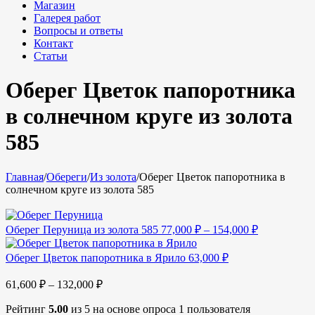
Магазин
Галерея работ
Вопросы и ответы
Контакт
Статьи
Оберег Цветок папоротника
в солнечном круге из золота
585
Главная
/
Обереги
/
Из золота
/
Оберег Цветок папоротника в
солнечном круге из золота 585
Оберег Перуница из золота 585
77,000
₽
–
154,000
₽
Оберег Цветок папоротника в Ярило
63,000
₽
61,600
₽
–
132,000
₽
Рейтинг
5.00
из 5 на основе опроса
1
пользователя