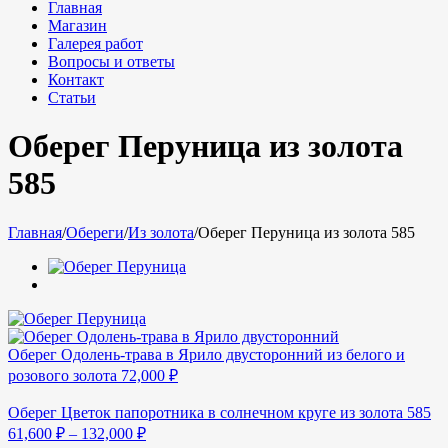
Главная
Магазин
Галерея работ
Вопросы и ответы
Контакт
Статьи
Оберег Перуница из золота
585
Главная
/
Обереги
/
Из золота
/
Оберег Перуница из золота 585
Оберег Одолень-трава в Ярило двусторонний из белого и
розового золота
72,000
₽
Оберег Цветок папоротника в солнечном круге из золота 585
61,600
₽
–
132,000
₽