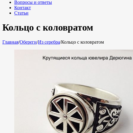
Вопросы и ответы
Контакт
Статьи
Кольцо с коловратом
Главная
/
Обереги
/
Из серебра
/
Кольцо с коловратом