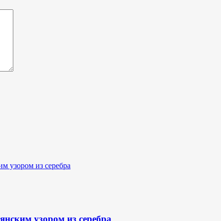
янским узором из серебра