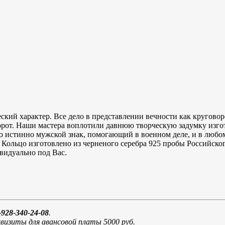
й характер. Все дело в представлении вечности как круговорот
орот. Наши мастера воплотили давнюю творческую задумку изго
о истинно мужской знак, помогающий в военном деле, и в любо
 Кольцо изготовлено из черненого серебра 925 пробы Российског
ивидуально под Вас.
928-340-24-08
.
визиты для авансовой платы 5000 руб.