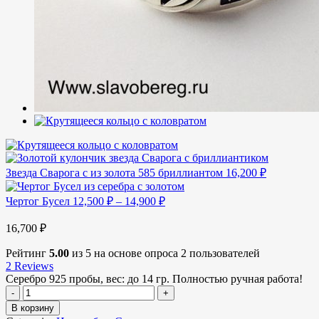
Звезда Сварога с из золота 585 бриллиантом
16,200
₽
Чертог Бусел
12,500
₽
–
14,900
₽
16,700
₽
Рейтинг
5.00
из 5 на основе опроса
2
пользователей
2
Reviews
Серебро 925 пробы, в
ес:
до 14 гр. Полностью ручная работа!
В корзину