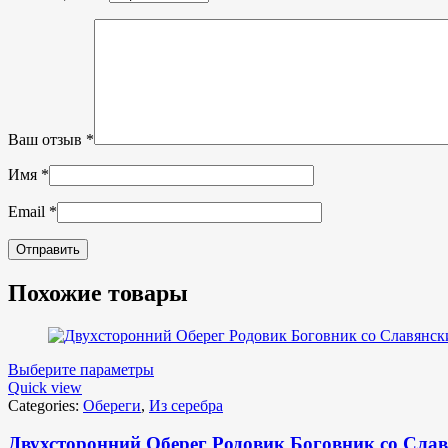
Ваш отзыв
*
Имя
*
Email
*
Похожие товары
Выберите параметры
Quick view
Categories:
Обереги
,
Из серебра
Двухсторонний Оберег Родовик Боговник со Слав