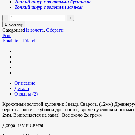
Тонкий шнур с золотыми бусинами
Тонкий шнур с золотым замком
В корзину
Categories:
Из золота
,
Обереги
Print
Email to a Friend
Описание
Детали
Отзывы (2)
Крохотный золотой кулончик Звезда Сварога. (12мм) Древнеру
берет начало из глубокой древности , времен узелковой пись
2мм. Выполняется на заказ! Вес около 2х грамм.
Добра Вам и Света!