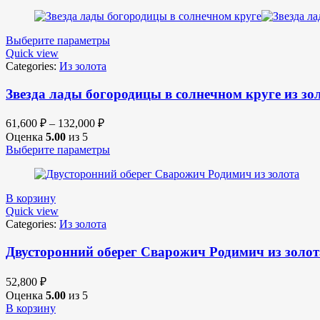
Выберите параметры
Quick view
Categories:
Из золота
Звезда лады богородицы в солнечном круге из зо
61,600
₽
–
132,000
₽
Оценка
5.00
из 5
Выберите параметры
В корзину
Quick view
Categories:
Из золота
Двусторонний оберег Сварожич Родимич из золот
52,800
₽
Оценка
5.00
из 5
В корзину