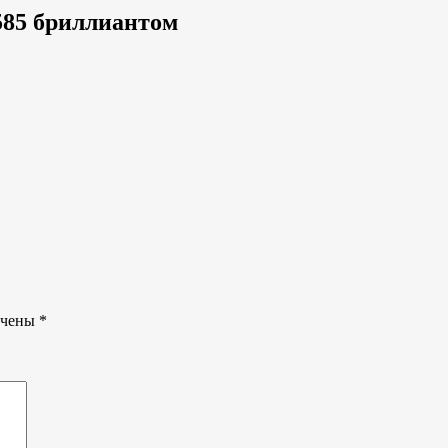
 585 бриллиантом
ечены
*