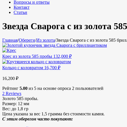
Вопросы и ответы
Контакт
Статьи
Звезда Сварога с из золота 5
Главная
/
Обереги
/
Из золота
/
Звезда Сварога с из золота 585 бри
Крес из золота 585 пробы
132,000
₽
Кольцо с коловратом
16,700
₽
16,200
₽
Рейтинг
5.00
из 5 на основе опроса
2
пользователей
2
Reviews
Золото 585 пробы.
Размер:
12 мм
Вес:
до 1,8 гр
Цена указана за вес 1,5 грамма без стоимости камня.
С этим оберегом часто покупают: