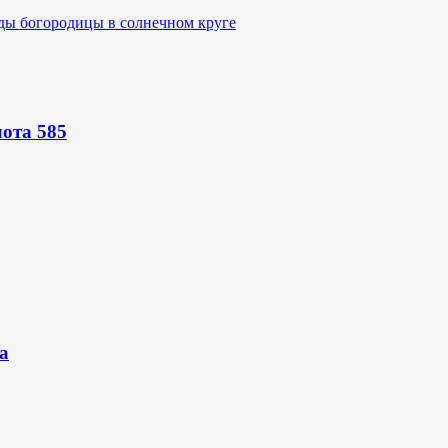
лота 585
а