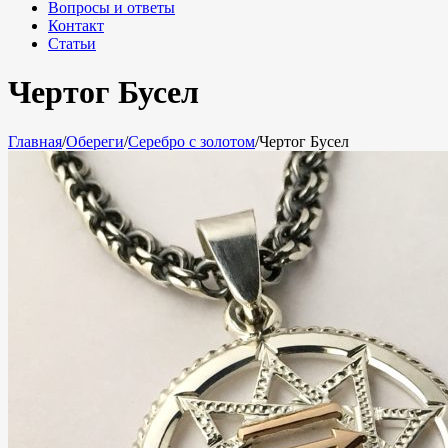
Вопросы и ответы
Контакт
Статьи
Чертог Бусел
Главная
/
Обереги
/
Серебро с золотом
/
Чертог Бусел