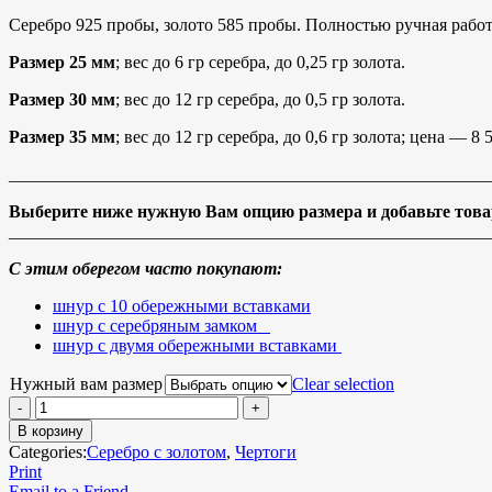
Серебро 925 пробы, золото 585 пробы. Полностью ручная работ
Размер 25 мм
; вес до 6 гр серебра, до 0,25 гр золота.
Размер 30 мм
; вес до 12 гр серебра, до 0,5 гр золота.
Размер 35 мм
; вес до 12 гр серебра, до 0,6 гр золота; цена — 8 
_______________________________________________________
Выберите ниже нужную Вам опцию размера и добавьте товар
_______________________________________________________
С этим оберегом часто покупают:
шнур с 10 обережными вставками
шнур с серебряным замком
шнур с двумя обережными вставками
Нужный вам размер
Clear selection
В корзину
Categories:
Серебро с золотом
,
Чертоги
Print
Email to a Friend