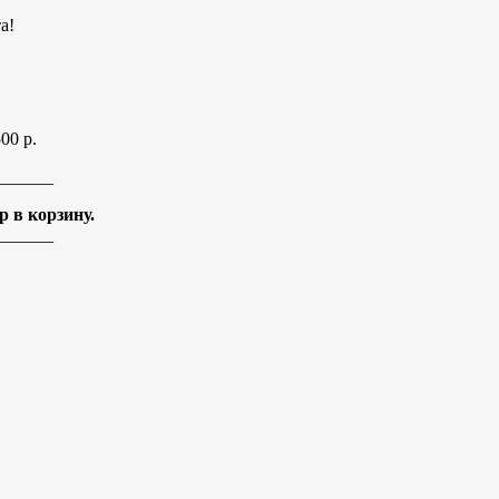
а!
500 р.
______
 в корзину.
______