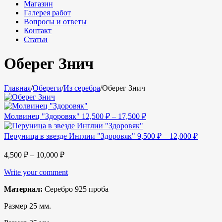
Магазин
Галерея работ
Вопросы и ответы
Контакт
Статьи
Оберег Знич
Главная
/
Обереги
/
Из серебра
/
Оберег Знич
Молвинец "Здоровяк"
12,500
₽
–
17,500
₽
Перуница в звезде Инглии "Здоровяк"
9,500
₽
–
12,000
₽
4,500
₽
–
10,000
₽
Write your comment
Материал:
Серебро 925 проба
Размер 25 мм.