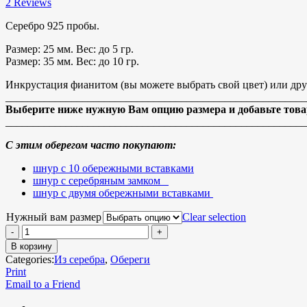
2
Reviews
Серебро 925 пробы.
Размер: 25 мм. Вес: до 5 гр.
Размер: 35 мм. Вес: до 10 гр.
Инкрустация фианитом (вы можете выбрать свой цвет) или дру
_______________________________________________________
Выберите ниже нужную Вам опцию размера и добавьте товар
_______________________________________________________
С этим оберегом часто покупают:
шнур с 10 обережными вставками
шнур с серебряным замком
шнур с двумя обережными вставками
Нужный вам размер
Clear selection
В корзину
Categories:
Из серебра
,
Обереги
Print
Email to a Friend