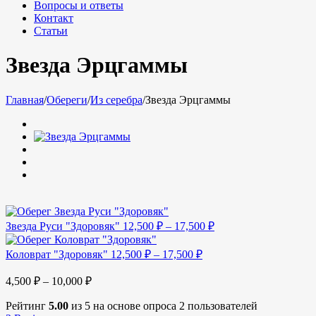
Вопросы и ответы
Контакт
Статьи
Звезда Эрцгаммы
Главная
/
Обереги
/
Из серебра
/
Звезда Эрцгаммы
Звезда Руси "Здоровяк"
12,500
₽
–
17,500
₽
Коловрат "Здоровяк"
12,500
₽
–
17,500
₽
4,500
₽
–
10,000
₽
Рейтинг
5.00
из 5 на основе опроса
2
пользователей