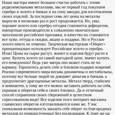
Наши мастера имеют большое счастье работать с этими
редкоземельными металлами, мы не первый год покупаем
серебро и золото в банках и на спец заводах для изготовления
своих изделий. За последние семь лет цены на металлы
выросли в несколько раз и рост продолжается. Но, увы,
хорошее золото или серебро сегодня становится дефицитом,
импортные производители к сожалению окончательно
заполонили российские прилавки, и качество их становится
все хуже, оттуда и скидки, акции и подарки. Но и Русское
золото никто не отменял. Творческая мастерская «Оберег»
принципиально использует Российское золото и серебро.
Итак! Цены на сырье растут, значит и изделия будут расти в
цене. Купить золото по самой выгодной цене, значит купить
его немедленно! Ведь уже завтра оно может стать не по
карману. Торопитесь делать себе и близким подарки вовремя!
Реалии современного мира весьма динамичны и нестабильны,
поэтому все больше людей не доверяет деньгам и банкам, а
предпочитает драгоценные металлы. Металл тверд, стабилен
и компактен, к тому же его можно заставить работать на себя,
украшая и оберегая себя и своих близких. Да и отличный
способ сохранения своих сбережений в целостном
спрессованном виде! Все изделия этого интернет магазина
славянских оберегов изготавливаются нами же. У вас
уникальная возможность заказать себе оберег из благородных
металлов из первоисточника! Без посредников. К тому же на