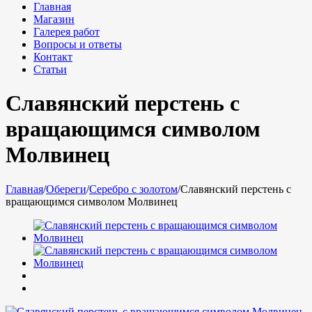
Главная
Магазин
Галерея работ
Вопросы и ответы
Контакт
Статьи
Славянский перстень с
вращающимся символом
Молвинец
Главная
/
Обереги
/
Серебро с золотом
/
Славянский перстень с
вращающимся символом Молвинец