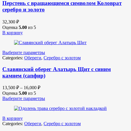
Перстень с вращающимся символом Коловрат
серебро и золото
32,300
₽
Оценка
5.00
из 5
В корзину
Выберите параметры
Categories:
Обереги
,
Серебро с золотом
Славянский оберег Алатырь Щит с синим
камнем (сапфир)
13,500
₽
–
16,000
₽
Оценка
5.00
из 5
Выберите параметры
В корзину
Categories:
Обереги
,
Серебро с золотом