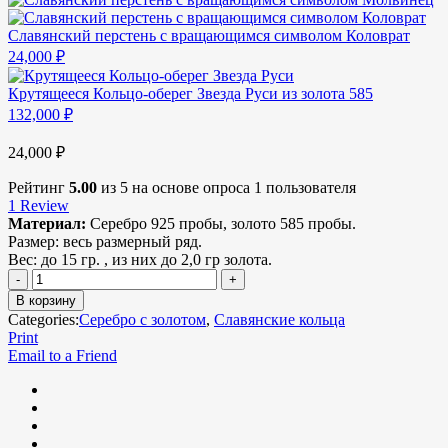
Славянский перстень с вращающимся символом Коловрат
24,000
₽
Крутящееся Кольцо-оберег Звезда Руси из золота 585
132,000
₽
24,000
₽
Рейтинг
5.00
из 5 на основе опроса
1
пользователя
1
Review
Материал:
Серебро 925 пробы, золото 585 пробы.
Размер:
весь размерный ряд.
Вес:
до 15 гр. , из них до 2,0 гр золота.
В корзину
Categories:
Серебро с золотом
,
Славянские кольца
Print
Email to a Friend