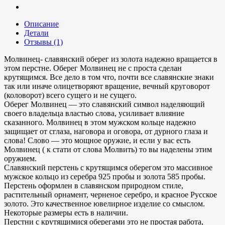
Описание
Детали
Отзывы (1)
Молвинец- славянский оберег из золота надежно вращается в
этом перстне. Оберег Молвинец не с проста сделан
крутящимся. Все дело в том что, почти все славянские знаки
так или иначе олицетворяют вращение, вечный круговорот
(коловорот) всего сущего и не сущего.
Оберег Молвинец — это славянский символ наделяющий
своего владельца властью слова, усиливает влияние
сказанного. Молвинец в этом мужском кольце надежно
защищает от сглаза, наговора и оговора, от дурного глаза и
слова! Слово — это мощное оружие, и если у вас есть
Молвинец ( к стати от слова Молвить) то вы наделены этим
оружием.
Славянский перстень с крутящимся оберегом это массивное
мужское кольцо из серебра 925 пробы и золота 585 пробы.
Перстень оформлен в славянском природном стиле,
растительный орнамент, черненое серебро, и красное Русское
золото. Это качественное ювелирное изделие со смыслом.
Некоторые размеры есть в наличии.
Перстни с крутящимися оберегами это не простая работа,