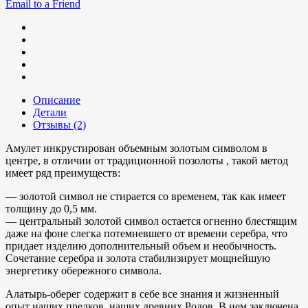
Email to a Friend
Описание
Детали
Отзывы (2)
Амулет инкрустирован объемным золотым символом в
центре, в отличии от традиционной позолоты , такой метод
имеет ряд преимуществ:
— золотой символ не стирается со временем, так как имеет
толщину до 0,5 мм.
— центральный золотой символ остается огненно блестящим
даже на фоне слегка потемневшего от времени серебра, что
придает изделию дополнительный объем и необычность.
Сочетание серебра и золота стабилизирует мощнейшую
энергетику обережного символа.
Алатырь-оберег содержит в себе все знания и жизненный
опыт наших предков, наших древних Родов. В нем заключена