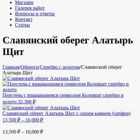
Магазин
Галерея работ
Вопросы и ответы
Контакт
Статьи
Славянский оберег Алатырь
Щит
Главная
/
Обереги
/
Серебро с золотом
/
Славянский оберег
Алатырь Щит
Перстень с вращающимся символом Коловрат серебро и
золото
32,300
₽
Славянский оберег Алатырь Щит с синим камнем (сапфир)
13,500
₽
–
16,000
₽
13,500
₽
–
16,000
₽