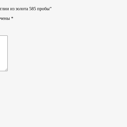
глии из золота 585 пробы”
ечены
*