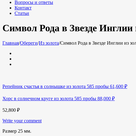
Вопросы и ответы
Контакт
Статьи
Символ Рода в Звезде Инглии 
Главная
/
Обереги
/
Из золота
/
Символ Рода в Звезде Инглии из зо
Репейник счастья в солнышке из золота 585 пробы
61,600
₽
Хорс в солнечном круге из золота 585 пробы
88,000
₽
52,800
₽
Write your comment
Размер 25 мм.