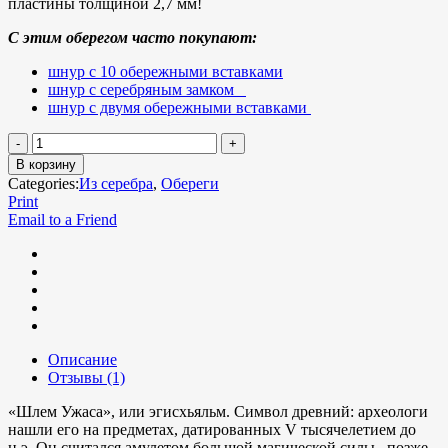
пластины толщиной 2,7 мм!
С этим оберегом часто покупают:
шнур с 10 обережными вставками
шнур с серебряным замком
шнур с двумя обережными вставками
В корзину
Categories:
Из серебра
,
Обереги
Print
Email to a Friend
Описание
Отзывы (1)
«Шлем Ужаса», или эгисхьяльм. Символ древний: археологи
нашли его на предметах, датированных V тысячелетием до
н.э. Он считался амулетом большой магической силы, позже