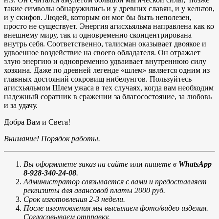
такие символы обнаружились и у древних славян, и у кельтов,
и у скифов. Людей, которым он мог бы быть неполезен,
просто не существует. Энергия агисхьяльма направлена как ко
внешнему миру, так и одновременно сконцентрирована
внутрь себя. Соответственно, талисман оказывает двоякое и
удвоенное воздействие на своего обладателя. Он отражает
злую энергию и одновременно удваивает внутреннюю силу
хозяина. Даже по древней легенде «шлем» является одним из
главных достояний сокровищ нибелунгов. Пользуйтесь
агисхьяльмом Шлем ужаса в тех случаях, когда вам необходим
надежный соратник в сражении за благосостояние, за любовь
и за удачу.
Добра Вам и Света!
Внимание! Порядок работы.
Вы оформляете заказ на сайте
или
пишете в
WhatsApp
8-928-340-24-08
.
Администратор связывается с вами и предоставляет
реквизиты для авансовой платы 2000 руб.
Срок изготовления 2-3 недели.
После изготовления мы высылаем фото/видео изделия.
Согласовываем отправку.