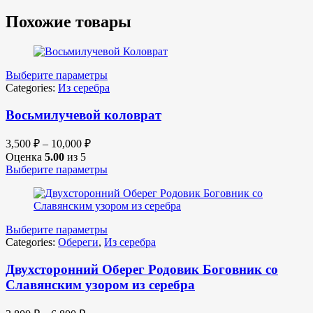
Похожие товары
Выберите параметры
Categories:
Из серебра
Восьмилучевой коловрат
3,500
₽
–
10,000
₽
Оценка
5.00
из 5
Выберите параметры
Выберите параметры
Categories:
Обереги
,
Из серебра
Двухсторонний Оберег Родовик Боговник со
Славянским узором из серебра