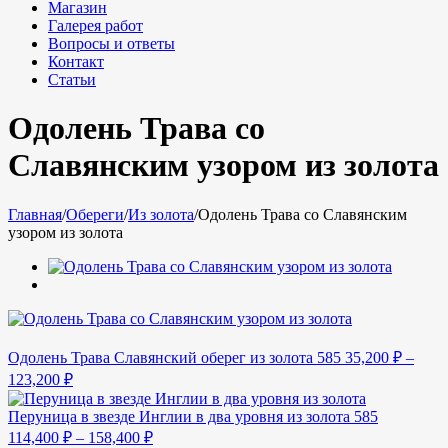
Магазин
Галерея работ
Вопросы и ответы
Контакт
Статьи
Одолень Трава со
Славянским узором из золота
Главная
/
Обереги
/
Из золота
/
Одолень Трава со Славянским
узором из золота
Одолень Трава Славянский оберег из золота 585
35,200
₽
–
123,200
₽
Перуница в звезде Инглии в два уровня из золота 585
114,400
₽
–
158,400
₽