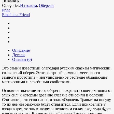
В корзину
Categories:
Из золота
,
Обереги
Print
Email to a Friend
Описание
Детали
Отзывы (0)
Это самый известный благодаря русским сказкам магический
славянский оберег. Этот солярный символ имеет своего
земного прототипа – могущественное растение обладающее
магическими и лечебными свойствами.
Основное значение этого оберега – охранять своего хозяина от
злых сил, к которым древние славяне относили и болезни.
Считалось, что если нанести знак «Одолень Травы» на посуду,
то из нее невозможно будет отравиться. Если прикрепить у
входа в дом, то злым людям и нечистым силам вход туда будет
навсегда закрыт. Кроме этого, «Одолень Трава» помогает