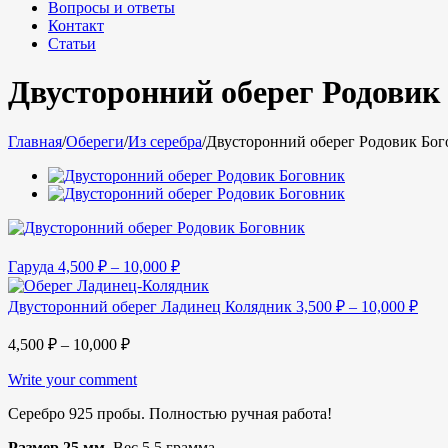
Вопросы и ответы
Контакт
Статьи
Двусторонний оберег Родовик
Главная
/
Обереги
/
Из серебра
/
Двусторонний оберег Родовик Бог
Гаруда
4,500
₽
–
10,000
₽
Двусторонний оберег Ладинец Колядник
3,500
₽
–
10,000
₽
4,500
₽
–
10,000
₽
Write your comment
Серебро 925 пробы. Полностью ручная работа!
Размер 25 мм.
Вес 5,5 грамма.