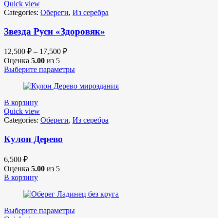
Quick view
Categories:
Обереги
,
Из серебра
Звезда Руси «Здоровяк»
12,500
₽
–
17,500
₽
Оценка
5.00
из 5
Выберите параметры
В корзину
Quick view
Categories:
Обереги
,
Из серебра
Кулон Дерево
6,500
₽
Оценка
5.00
из 5
В корзину
Выберите параметры