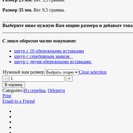
Размер 35 мм.
Вес 9,5 грамма.
_______________________________________________________
Выберите ниже нужную Вам опцию размера и добавьте товар
_______________________________________________________
С этим оберегом часто покупают:
шнур с 10 обережными вставками
шнур с серебряным замком
шнур с двумя обережными вставками
Нужный вам размер
Clear selection
В корзину
Categories:
Из серебра
,
Обереги
Print
Email to a Friend