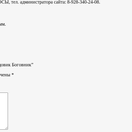
. администратора сайта: 8-928-340-24-08.
 мм.
одовик Боговник”
ечены
*