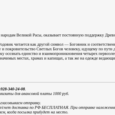
народам Великой Расы, оказывает постоянную поддержку Древн
довик читается как другой символ — Боговник и соответственно
 и покровительство Светлых Богов человеку, идущему по пути д
ку осознать единство и взаимопроникновения четырех первоэле
значимых местах, храмах и капищах, а так же на одежде ведающи
928-340-24-08
.
визиты для авансовой платы 1000 руб.
огласовываем отправку.
и р/счет доставка по РФ БЕСПЛАТНАЯ. При отправке наложенн
м, когда посылка прибудет на место.