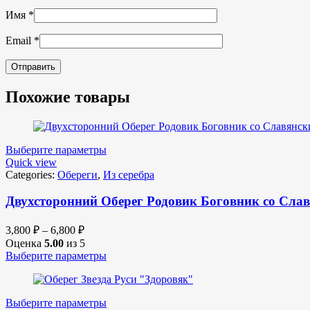
Имя
*
Email
*
Похожие товары
Выберите параметры
Quick view
Categories:
Обереги
,
Из серебра
Двухсторонний Оберег Родовик Боговник со Слав
3,800
₽
–
6,800
₽
Оценка
5.00
из 5
Выберите параметры
Выберите параметры