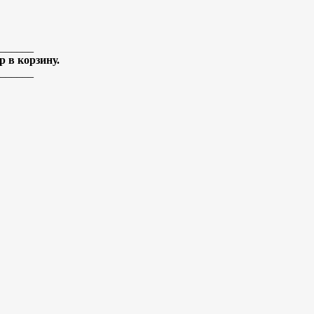
______
 в корзину.
______