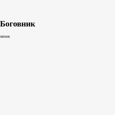
 Боговник
овник