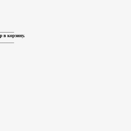
______
 в корзину.
______