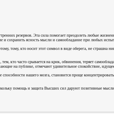
утренних резервов. Эта сила помогает преодолеть любые жизнен
е и сохранить ясность мысли и самообладание при любых испы
ому, тому, кто носит этот символ в виде оберега, не страшна ни
тем, кто часто срывается на крик, обвинения, теряет самооблад
ющие на публике, отмечают удивительное спокойствие, идущее 
способности нашего мозга, становится проще концентрироватьс
поскольку помощь и защита Высших сил даруют позитивные мысли