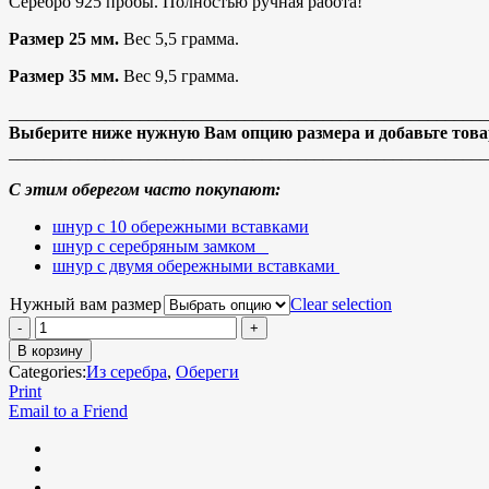
Серебро 925 пробы. Полностью ручная работа!
Размер 25 мм.
Вес 5,5 грамма.
Размер 35 мм.
Вес 9,5 грамма.
_______________________________________________________
Выберите ниже нужную Вам опцию размера и добавьте товар
_______________________________________________________
С этим оберегом часто покупают:
шнур с 10 обережными вставками
шнур с серебряным замком
шнур с двумя обережными вставками
Нужный вам размер
Clear selection
В корзину
Categories:
Из серебра
,
Обереги
Print
Email to a Friend