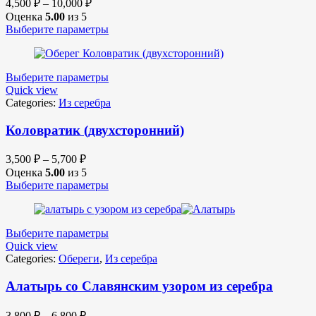
4,500
₽
–
10,000
₽
Оценка
5.00
из 5
Выберите параметры
Выберите параметры
Quick view
Categories:
Из серебра
Коловратик (двухсторонний)
3,500
₽
–
5,700
₽
Оценка
5.00
из 5
Выберите параметры
Выберите параметры
Quick view
Categories:
Обереги
,
Из серебра
Алатырь со Славянским узором из серебра
3,800
₽
–
6,800
₽