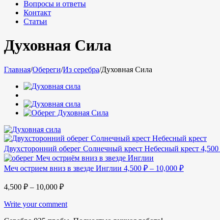
Вопросы и ответы
Контакт
Статьи
Духовная Сила
Главная
/
Обереги
/
Из серебра
/
Духовная Сила
Двухсторонний оберег Солнечный крест Небесный крест
4,50
Меч острием вниз в звезде Инглии
4,500
₽
–
10,000
₽
4,500
₽
–
10,000
₽
Write your comment