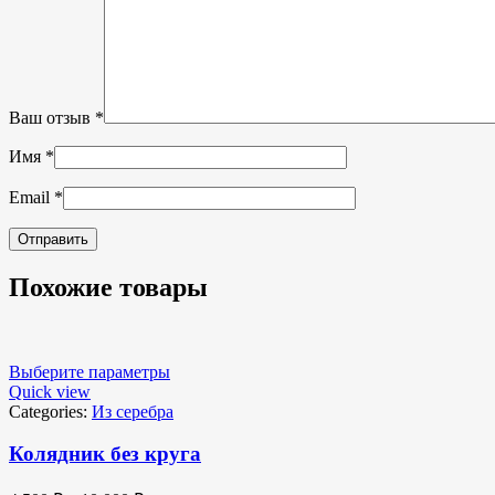
Ваш отзыв
*
Имя
*
Email
*
Похожие товары
Выберите параметры
Quick view
Categories:
Из серебра
Колядник без круга