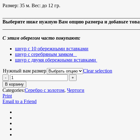
Размер: 35 м. Вес: до 12 гр.
_______________________________________________________
Выберите ниже нужную Вам опцию размера и добавьте товар
_______________________________________________________
С этим оберегом часто покупают:
шнур с 10 обережными вставками
шнур с серебряным замком
шнур с двумя обережными вставками
Нужный вам размер
Clear selection
В корзину
Categories:
Серебро с золотом
,
Чертоги
Print
Email to a Friend