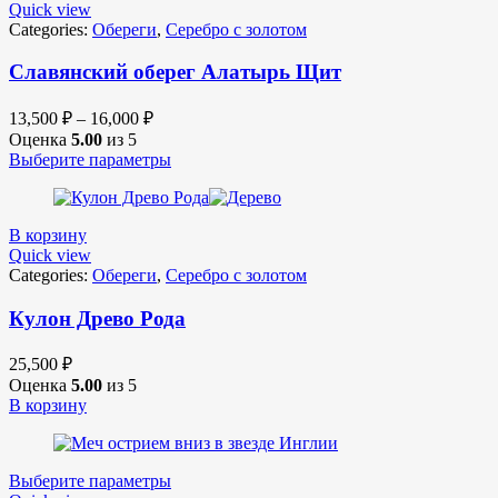
Quick view
Categories:
Обереги
,
Серебро с золотом
Славянский оберег Алатырь Щит
13,500
₽
–
16,000
₽
Оценка
5.00
из 5
Выберите параметры
В корзину
Quick view
Categories:
Обереги
,
Серебро с золотом
Кулон Древо Рода
25,500
₽
Оценка
5.00
из 5
В корзину
Выберите параметры