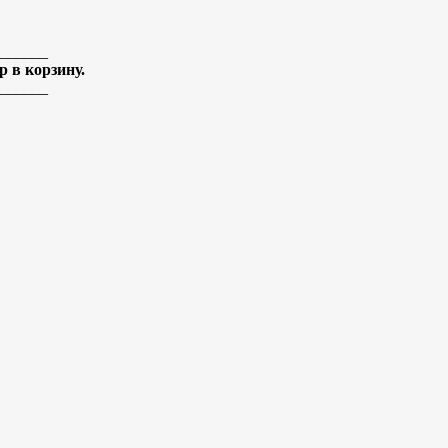
______
 в корзину.
______