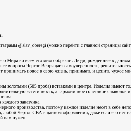
я.
стаграмм @slav_oberegi (можно перейти с главной страницы сайт
го Мира во всем его многообразии. Люди, рожденные в данном 
все вопросы.Чертог Вепря дает самоуверенность, решительность,
ит принимать новое в свою жизнь, принимать и ценить чужое м
 золотыми (585 проба) вставками в центре. Изделия имеют толщ
олнительную эстетичность, а гармоничное сочетание символов и
анизма.
 каждого заказчика.
ного производства, поэтому каждое изделие несет в себе непо
м, любой Чертог СВА в данном оформлении, даже если его нет на 
ый вам нужен.