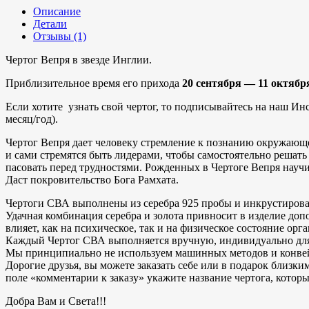
Описание
Детали
Отзывы (1)
Чертог Вепря в звезде Инглии.
Приблизительное время его прихода
20 сентября — 11 октябр
Если хотите узнать свой чертог, то подписывайтесь на наш Ин
месяц/год).
Чертог Вепря дает человеку стремление к познанию окружающе
и сами стремятся быть лидерами, чтобы самостоятельно решать 
пасовать перед трудностями. Рожденных в Чертоге Вепря науч
Даст покровительство Бога Рамхата.
Чертоги СВА выполнены из серебра 925 пробы и инкрустированы
Удачная комбинация серебра и золота привносит в изделие доп
влияет, как на психическое, так и на физическое состояние орг
Каждый Чертог СВА выполняется вручную, индивидуально для
Мы принципиально не используем машинных методов и конвейер
Дорогие друзья, вы можете заказать себе или в подарок близки
поле «комментарии к заказу» укажите название чертога, котор
Добра Вам и Света!!!