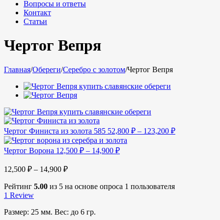
Вопросы и ответы
Контакт
Статьи
Чертог Вепря
Главная
/
Обереги
/
Серебро с золотом
/
Чертог Вепря
Чертог Финиста из золота 585
52,800
₽
–
123,200
₽
Чертог Ворона
12,500
₽
–
14,900
₽
12,500
₽
–
14,900
₽
Рейтинг
5.00
из 5 на основе опроса
1
пользователя
1
Review
Размер: 25 мм. Вес: до 6 гр.