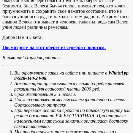
благосостояния через благой труд и как оберег от зла и
бедности. Знак Велеса Бычья голова поможет тем, кто хочет
приумножить и сохранить своё нажитое состояние, кто не
боится упорного труда и находит в нем радость. А кроме того
символ Велеса открывает в человеке таланты, ведь сам Велес
учил людей различны ремеслам.
Добра Вам и Света!
Посмотрите на этот оберег из серебра с золотом.
Внимание! Порядок работы.
Вы оформляете заказ на сайте
или
пишете в
WhatsApp
8-928-340-24-08
.
Администратор связывается с вами и предоставляет
реквизиты для авансовой платы 2000 руб.
Срок изготовления 2-3 недели.
После изготовления мы высылаем фото/видео изделия.
Согласовываем отправку.
При переводе остатка средств на банковскую карту или
р/счет доставка по РФ БЕСПЛАТНАЯ. При отправке
наложенным платежом заказчик оплачивает доставку
самостоятельно.
Мы предоставляем трек отслеживания посылки и