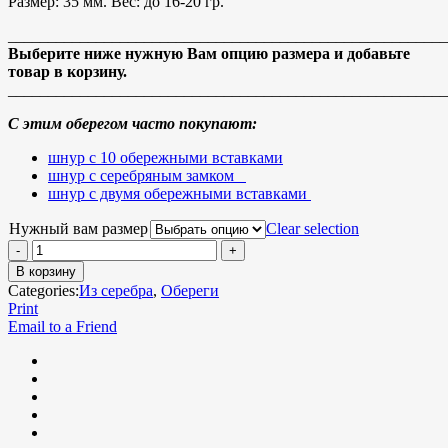
Размер: 35 мм. Вес: до 16-20 гр.
_______________________________________________________
Выберите ниже нужную Вам опцию размера и добавьте
товар в корзину.
_______________________________________________________
С этим оберегом часто покупают:
шнур с 10 обережными вставками
шнур с серебряным замком
шнур с двумя обережными вставками
Нужный вам размер
Clear selection
В корзину
Categories:
Из серебра
,
Обереги
Print
Email to a Friend