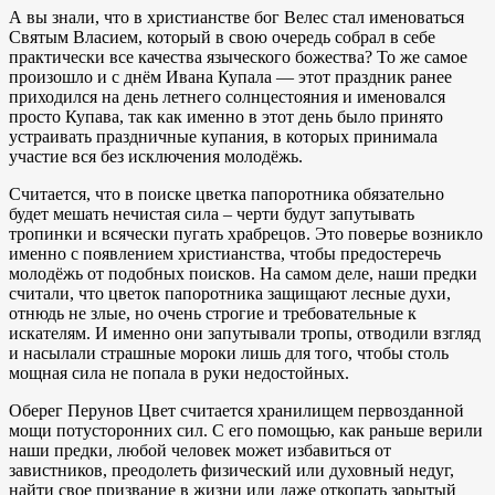
А вы знали, что в христианстве бог Велес стал именоваться
Святым Власием, который в свою очередь собрал в себе
практически все качества языческого божества? То же самое
произошло и с днём Ивана Купала — этот праздник ранее
приходился на день летнего солнцестояния и именовался
просто Купава, так как именно в этот день было принято
устраивать праздничные купания, в которых принимала
участие вся без исключения молодёжь.
Считается, что в поиске цветка папоротника обязательно
будет мешать нечистая сила – черти будут запутывать
тропинки и всячески пугать храбрецов. Это поверье возникло
именно с появлением христианства, чтобы предостеречь
молодёжь от подобных поисков. На самом деле, наши предки
считали, что цветок папоротника защищают лесные духи,
отнюдь не злые, но очень строгие и требовательные к
искателям. И именно они запутывали тропы, отводили взгляд
и насылали страшные мороки лишь для того, чтобы столь
мощная сила не попала в руки недостойных.
Оберег Перунов Цвет считается хранилищем первозданной
мощи потусторонних сил. С его помощью, как раньше верили
наши предки, любой человек может избавиться от
завистников, преодолеть физический или духовный недуг,
найти свое призвание в жизни или даже откопать зарытый