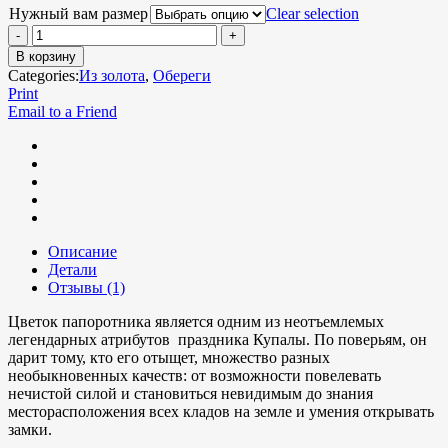
Нужный вам размер
Clear selection
В корзину
Categories:
Из золота
,
Обереги
Print
Email to a Friend
Описание
Детали
Отзывы (1)
Цветок папоротника является одним из неотъемлемых
легендарных атрибутов праздника Купалы. По поверьям, он
дарит тому, кто его отыщет, множество разных
необыкновенных качеств: от возможности повелевать
нечистой силой и становиться невидимым до знания
месторасположения всех кладов на земле и умения открывать
замки.