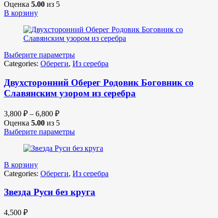
Оценка
5.00
из 5
В корзину
Выберите параметры
Categories:
Обереги
,
Из серебра
Двухсторонний Оберег Родовик Боговник со
Славянским узором из серебра
3,800
₽
–
6,800
₽
Оценка
5.00
из 5
Выберите параметры
В корзину
Categories:
Обереги
,
Из серебра
Звезда Руси без круга
4,500
₽