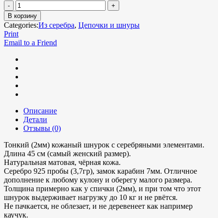
В корзину
Categories:
Из серебра
,
Цепочки и шнуры
Print
Email to a Friend
Описание
Детали
Отзывы (0)
Тонкий (2мм) кожаный шнурок с серебряными элементами.
Длина 45 см (самый женский размер).
Натуральная матовая, чёрная кожа.
Серебро 925 пробы (3,7гр), замок карабин 7мм. Отличное
дополнение к любому кулону и оберегу малого размера.
Толщина примерно как у спички (2мм), и при том что этот
шнурок выдерживает нагрузку до 10 кг и не рвётся.
Не пачкается, не облезает, и не деревенеет как например
каучук.