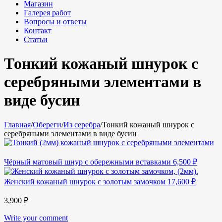
Магазин
Галерея работ
Вопросы и ответы
Контакт
Статьи
Тонкий кожаный шнурок с
серебряными элементами в
виде бусин
Главная
/
Обереги
/
Из серебра
/
Тонкий кожаный шнурок с
серебряными элементами в виде бусин
Чёрный матовый шнур с обережными вставками
6,500
₽
Женский кожаный шнурок с золотым замочком
17,600
₽
3,900
₽
Write your comment