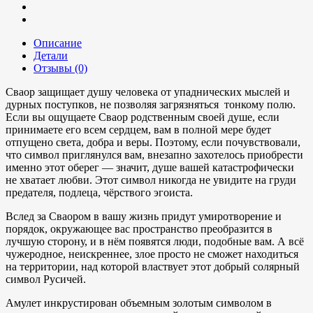
Описание
Детали
Отзывы (0)
Сваор защищает душу человека от упаднических мыслей и
дурных поступков, не позволяя загрязняться тонкому полю.
Если вы ощущаете Сваор родственным своей душе, если
принимаете его всем сердцем, вам в полной мере будет
отпущено света, добра и веры. Поэтому, если почувствовали,
что символ приглянулся вам, внезапно захотелось приобрести
именно этот оберег — значит, душе вашей катастрофически
не хватает любви. Этот символ никогда не увидите на груди
предателя, подлеца, чёрствого эгоиста.
Вслед за Сваором в вашу жизнь придут умиротворение и
порядок, окружающее вас пространство преобразится в
лучшую сторону, и в нём появятся люди, подобные вам. А всё
чужеродное, неискреннее, злое просто не сможет находиться
на территории, над которой властвует этот добрый солярный
символ Русичей.
Амулет инкрустирован объемным золотым символом в