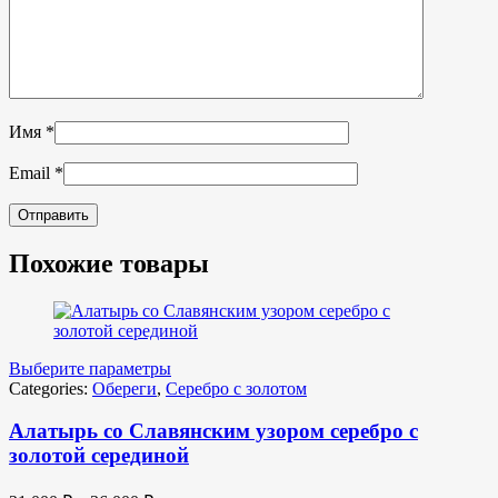
Имя
*
Email
*
Похожие товары
Выберите параметры
Categories:
Обереги
,
Серебро с золотом
Алатырь со Славянским узором серебро с
золотой серединой