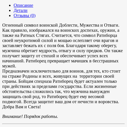
Описание
Детали
Отзывы (0)
Огненный символ воинской Доблести, Мужества и Отваги.
Как правило, изображался на воинских доспехах, оружии, а
также на Ратных Стягах. Считается, что символ Ратиборца
своей неукротимой силой и мощью ослепляет очи врагов и
заставляет бежать их с поля боя. Благодаря такому оберегу,
мужчина обретает мудрость, отвагу и силу предков. Он также
получает защиту от стихий и обеспечивает успех всех
начинаний. Ратиборец превращает мачишек в бесстрашных
мужей.
Предназначен исключительно для воинов, для тех, кто стоит
на страже Родины и всех, живущих на территории своей
страны. Бойцам спецназа Ратиборец будет актуален только
при действиях за пределами государства. Если жизненные
обстоятельства сложились так, что мужчина вынужден
защищать свой род, то Ратиборец будет ему весомой
подмогой. Всегда защитит ваш дом от нечисти и воровства.
Добра Вам и Света!
Внимание! Порядок работы.