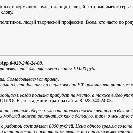
енных и кормящих грудью женщин, людей, которые имеют серьез
слову.
олитиков, людей творческой профессии. Всем, кто часто по род
App 8-928-340-24-08
.
т реквизиты для авансовой платы 10 000 руб.
ия. Согласовываем отправку.
у или р/счет доставку и страховку по РФ оплачивает наша ко
общаем, когда посылка прибудет на место, а также видео упак
, тел. администратора сайта: 8-928-340-24-08.
а на золотые обереги указана только для конкретного изделия. 
вых моделей может отличаться как в большую, так и в меньшую 
с работой составляет 8800 рублей.
Цена одного грамма золот
то цена на золото постоянно меняется, то при заказе мы уточн