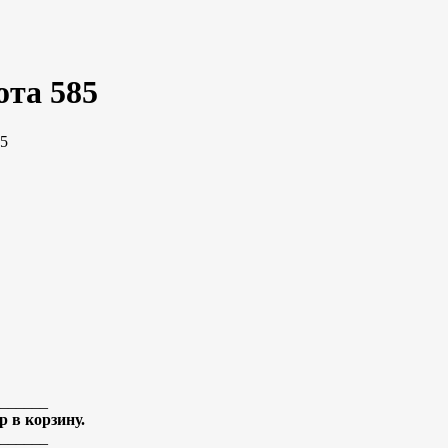
ота 585
85
______
 в корзину.
______