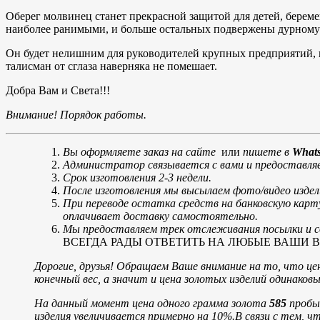
Оберег молвинец станет прекрасной защитой для детей, берем
наиболее ранимыми, и больше остальных подвержены дурному 
Он будет нелишним для руководителей крупных предприятий, п
талисман от сглаза наверняка не помешает.
Добра Вам и Света!!!
Внимание! Порядок работы.
Вы оформляете заказ на сайте
или
пишете в
Whats
Администратор связывается с вами и предоставляе
Срок изготовления 2-3 недели.
После изготовления мы высылаем фото/видео издел
При переводе остатка средств на банковскую карт
оплачивает доставку самостоятельно.
Мы предоставляем трек отслеживания посылки и со
ВСЕГДА РАДЫ ОТВЕТИТЬ НА ЛЮБЫЕ ВАШИ ВОПРОСЫ
Дорогие, друзья! Обращаем Ваше внимание на то, что цен
конечный вес, а значит и цена золотых изделий одинако
На данный момент цена одного грамма золота
585
пробы 
изделия увеличивается примерно на 10%.
В связи с тем, ч