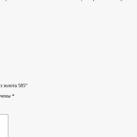
з золота 585”
ечены
*