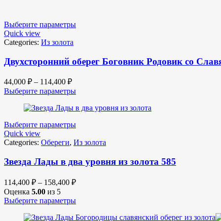
Выберите параметры
Quick view
Categories:
Из золота
Двухсторонний оберег Боговник Родовик со Славя
44,000
₽
–
114,400
₽
Выберите параметры
Выберите параметры
Quick view
Categories:
Обереги
,
Из золота
Звезда Лады в два уровня из золота 585
114,400
₽
–
158,400
₽
Оценка
5.00
из 5
Выберите параметры