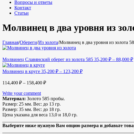
Вопросы и ответы
Контакт
Статьи
Молвинец в два уровня из зол
Главная
/
Обереги
/
Из золота
/
Молвинец в два уровня из золота 5
Молвинец Славянский оберег из золота 585
35,200
₽
–
88,000
₽
Молвинец в круге
35,200
₽
–
123,200
₽
114,400
₽
–
158,400
₽
Write your comment
Материал:
Золото 585 пробы.
Размер:
25 мм.
Вес:
до 13 гр.
Размер: 35 мм. Вес: до 18 гр.
Цена указана для веса 13,0 и 18,0 гр.
_______________________________________________________
Выберите ниже нужную Вам опцию размера и добавьте товар
_______________________________________________________