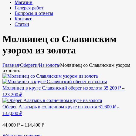
Магазин
Галерея работ
Вопросы и ответы
Контакт
Статьи
Молвинец со Славянским
узором из золота
Главная
/
Обереги
/
Из золота
/
Молвинец со Славянским узором
из золота
Молвинец в круге Славянский оберег из золота
35,200
₽
–
123,200
₽
Оберег Алатырь в солнечном круге из золота
61,600
₽
–
132,000
₽
44,000
₽
–
114,400
₽
Write your comment