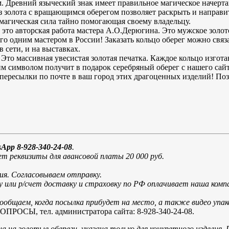
 Древний языческий знак имеет правильное магическое начерта
 золота с вращающимся оберегом позволяет раскрыть и направит
 магическая сила тайно помогающая своему владельцу.
 это авторская работа мастера А.О.Дерюгина. Это мужское золото
о одним мастером в России! Заказать кольцо оберег можно связа
сети, и на выставках.
 Это массивная увесистая золотая печатка. Каждое кольцо изгот
им символом получит в подарок серебряный оберег с нашего са
пересылки по почте в ваш город этих драгоценных изделий! По
App 8-928-340-24-08
.
т реквизиты для авансовой платы 20 000 руб.
ия. Согласовываем отправку.
у или р/счет доставку и страховку по РФ оплачивает наша ко
общаем, когда посылка прибудет на место, а также видео упак
, тел. администратора сайта: 8-928-340-24-08.
а на золотые обереги указана только для конкретного изделия. 