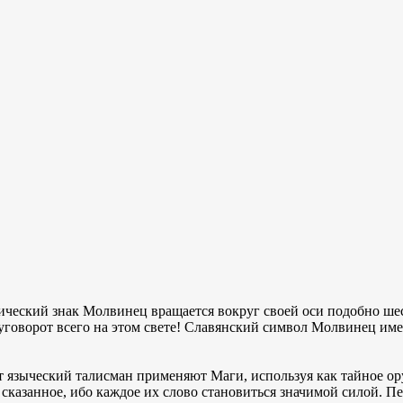
ический знак Молвинец вращается вокруг своей оси подобно шес
говорот всего на этом свете! Славянский символ Молвинец имее
от языческий талисман применяют Маги, используя как тайное о
 сказанное, ибо каждое их слово становиться значимой силой. 