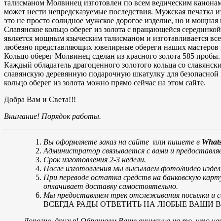
талисманом Молвинец изготовлен по всем ведическим канонам.
может нести непредсказуемые последствия. Мужская печатка из
это не просто солидное мужское дорогое изделие, но и мощная
Славянское кольцо оберег из золота с вращающейся серединкой
является мощным языческим талисманом и изготавливается всег
любезно представляющих ювелирные обереги наших мастеров в 
Кольцо оберег Молвинец сделан из красного золота 585 пробы.
Каждый обладатель драгоценного золотого кольца со славянск
славянскую деревянную подарочную шкатулку для безопасной 
кольцо оберег из золота можно прямо сейчас на этом сайте.
Добра Вам и Света!!!
Внимание! Порядок работы.
Вы оформляете заказ на сайте
или
пишете в
Whats
Администратор связывается с вами и предоставляе
Срок изготовления 2-3 недели.
После изготовления мы высылаем фото/видео издел
При переводе остатка средств на банковскую карт
оплачивает доставку самостоятельно.
Мы предоставляем трек отслеживания посылки и со
ВСЕГДА РАДЫ ОТВЕТИТЬ НА ЛЮБЫЕ ВАШИ ВОПРОСЫ
Дорогие, друзья! Обращаем Ваше внимание на то, что цен