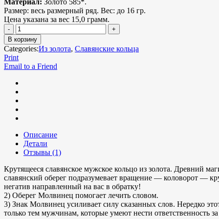
Материал:
Золото 585*.
Размер:
весь размерный ряд.
Вес:
до 16 гр.
Цена указана за вес 15,0 грамм.
В корзину
Categories:
Из золота
,
Славянские кольца
Print
Email to a Friend
Описание
Детали
Отзывы (1)
Крутящееся славянское мужское кольцо из золота. Древний маг
славянский оберег подразумевает вращение — коловорот — кру
негатив направленный на вас в обратку!
2) Оберег Молвинец помогает лечить словом.
3) Знак Молвинец усиливает силу сказанных слов. Нередко эт
только тем мужчинам, которые умеют нести ответственность за