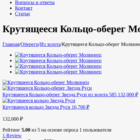
Вопросы и ответы
Контакт
Статьи
Крутящееся Кольцо-оберег Мо
Главная
/
Обереги
/
Из золота
/
Крутящееся Кольцо-оберег Молвинец
Крутящееся Кольцо-оберег Звезда Руси из золота 585
132,000
₽
Крутящееся кольцо Звезда Руси
16,700
₽
132,000
₽
Рейтинг
5.00
из 5 на основе опроса
1
пользователя
1
Review