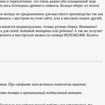
ние и переплетение, это очень важно ибо искаженный знак
ь весь потенциал древнего символа. Кольцо оберег из золота
е кольцо не предназначено для массового производства так как
вшись с мастером на этом сайте, или в магазине наших друзей,
авливается индивидуально, только ручная сборка. Внимание!
йта для своей любимой женщины или ребенка! А так же получит
звонить в мастерскую можно по номеру:89283402408. Купить
мпания. При отправке наложенным платежом заказчик
овки товара в оригинальный подписанный конверт.
Поскольку все изделия ручной работы (не штамповка), то