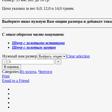
Цена указана за вес 6,0; 12,0 и 14,0 грамм.
_______________________________________________________
Выберите ниже нужную Вам опцию размера и добавьте товар
_______________________________________________________
С этим оберегом часто покупают:
Шнур с золотыми вставками
Шнур с золотым замком
Нужный вам размер
Clear selection
В корзину
Categories:
Из золота
,
Чертоги
Print
Email to a Friend