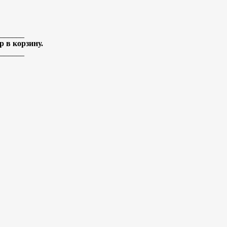
______
 в корзину.
______