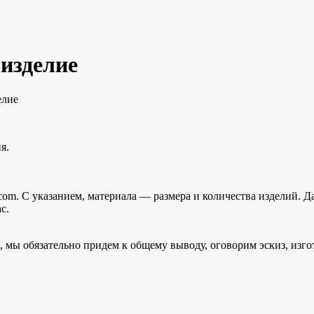
 изделие
елие
я.
.com. С указанием, материала — размера и количества изделий. 
с.
m, мы обязательно придем к общему выводу, оговорим эскиз, изг