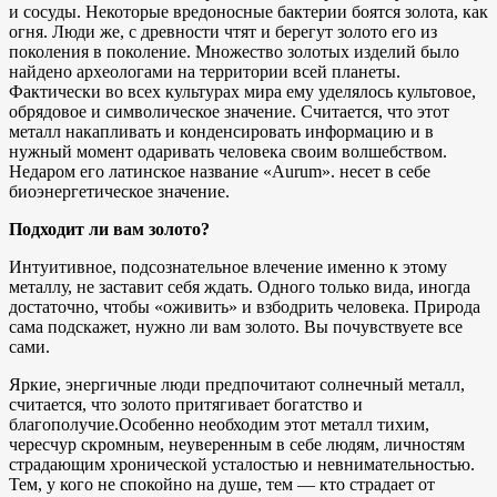
и сосуды. Некоторые вредоносные бактерии боятся золота, как
огня. Люди же, с древности чтят и берегут золото его из
поколения в поколение. Множество золотых изделий было
найдено археологами на территории всей планеты.
Фактически во всех культурах мира ему уделялось культовое,
обрядовое и символическое значение. Считается, что этот
металл накапливать и конденсировать информацию и в
нужный момент одаривать человека своим волшебством.
Недаром его латинское название «Aurum». несет в себе
биоэнергетическое значение.
Подходит ли вам золото?
Интуитивное, подсознательное влечение именно к этому
металлу, не заставит себя ждать. Одного только вида, иногда
достаточно, чтобы «оживить» и взбодрить человека. Природа
сама подскажет, нужно ли вам золото. Вы почувствуете все
сами.
Яркие, энергичные люди предпочитают солнечный металл,
считается, что золото притягивает богатство и
благополучие.Особенно необходим этот металл тихим,
чересчур скромным, неуверенным в себе людям, личностям
страдающим хронической усталостью и невнимательностью.
Тем, у кого не спокойно на душе, тем — кто страдает от