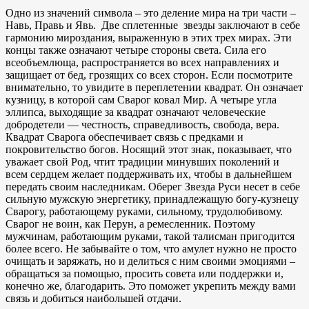
Одно из значений символа – это деление мира на три части –
Навь, Правь и Явь. Две сплетенные звезды заключают в себе
гармонию мироздания, выраженную в этих трех мирах. Эти
концы также означают четыре стороны света. Сила его
всеобъемлюща, распространяется во всех направлениях и
защищает от бед, грозящих со всех сторон. Если посмотрите
внимательно, то увидите в переплетении квадрат. Он означает
кузницу, в которой сам Сварог ковал Мир. А четыре угла
эллипса, выходящие за квадрат означают человеческие
добродетели — честность, справедливость, свобода, вера.
Квадрат Сварога обеспечивает связь с предками и
покровительство богов. Носящий этот знак, показывает, что
уважает свой Род, чтит традиции минувших поколений и
всем сердцем желает поддерживать их, чтобы в дальнейшем
передать своим наследникам. Оберег Звезда Руси несет в себе
сильную мужскую энергетику, принадлежащую богу-кузнецу
Сварогу, работающему руками, сильному, трудолюбивому.
Сварог не воин, как Перун, а ремесленник. Поэтому
мужчинам, работающим руками, такой талисман пригодится
более всего. Не забывайте о том, что амулет нужно не просто
очищать и заряжать, но и делиться с ним своими эмоциями –
обращаться за помощью, просить совета или поддержки и,
конечно же, благодарить. Это поможет укрепить между вами
связь и добиться наибольшей отдачи.