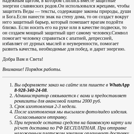
надежным щитом, в котором слились вместе защитные
энергии славянских родов.Он использовался жрецами, чтобы
защитить Веды — тексты, содержащие законы природы, души
и Бога.Если нанести знак на стену дома, то он создаст вокруг
него защитный барьер, который помешает врагам подойти
близко. Если носить его на руке или в качестве подвески, то
он создаем мощный защитный щит самому человеку.Символ
помогает человеку справиться с апатией, депрессией,
избавляет от дурных мыслей и неуверенности, помогает
развить качества, необходимые для побед, и дарит энергию.
Добра Вам и Света!
Внимание! Порядок работы.
Вы оформляете заказ на сайте
или
пишете в
WhatsApp
8-928-340-24-08
.
Администратор связывается с вами и предоставляет
реквизиты для авансовой платы 2000 руб.
Срок изготовления 2-3 недели.
После изготовления мы высылаем фото/видео изделия.
Согласовываем отправку.
При переводе остатка средств на банковскую карту или
р/счет доставка по РФ БЕСПЛАТНАЯ. При отправке
наложенным платежом заказчик оплачивает доставку