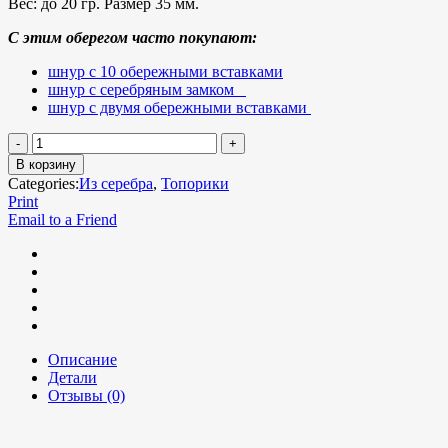
Вес:
до 20 гр. Размер 35 мм.
С этим оберегом часто покупают:
шнур с 10 обережными вставками
шнур с серебряным замком
шнур с двумя обережными вставками
В корзину
Categories:
Из серебра
,
Топорики
Print
Email to a Friend
Описание
Детали
Отзывы (0)