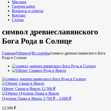
Магазин
Галерея работ
Вопросы и ответы
Контакт
Статьи
символ древнеславянского
Бога Рода в Солнце
Главная
/
Обереги
/
Из серебра
/
символ древнеславянского Бога
Рода в Солнце
Оберег Сваор в Ярило
12,500
₽
Одолень Трава в Ярило
3,700
₽
–
4,600
₽
12,500
₽