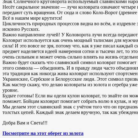
Знак Солнечного круговорота используемый славянскими наро
Несёт сакральное значение — лучи коловрата означают четыре в
передают суть вращения. От сюда и слово Коло-Ворот (древнее
Всё в нашем мире крутится!
Цикличность природных процессов видна во всём, и издревле з
исконно Русских.
Важно направление лучей! У Коловорота лучи всегда передают 
Коловрат используется как очень мощный талисман для мужчин,
сила! И это вовсе не зря, потому что, как я уже писал каждый 
предмет наделяется идеей намерения сотни и тысячи лет, то э
очень сильным и может очень сильно влиять на жизнь отдельно
Важно будет сказать что славянский символ коловрат помогает 
этого символа — объединять. И в правду люди часто объединя
эта традиция как никогда жива коловрат используют спортсмен
Украинские, Сербские и Белорусские люди. Этот символ призва
Как мастер скажу, что делаю коловраты из золота и серебра уж
уровне.
Будьте готовы! Если вы одели кулон коловрат, то знайте он мо
поможет. Бойцам коловрат помогает собрать волю в кулак, и 
Мы делаем этот славянский знак с учётом того что он предназ
толстых цепей. Каждый знак делаем вручную, так как убеждены
Добра Вам и Света!!!
Посмотрите на этот оберег из золота