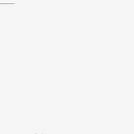
______