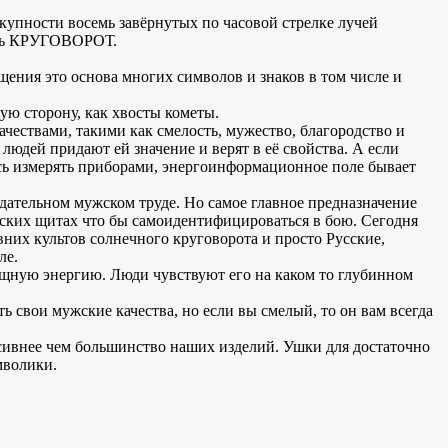
окупности восемь завёрнутых по часовой стрелке лучей
есть КРУГОВОРОТ.
щения это основа многих символов и знаков в том числе и
ую сторону, как хвосты кометы.
ачествами, такими как смелость, мужество, благородство и
е людей придают ей значение и верят в её свойства. А если
ись измерять приборами, энергоинформационное поле бывает
идательном мужском труде. Но самое главное предназначение
инских щитах что бы самоидентифицироваться в бою. Сегодня
них культов солнечного круговорота и просто Русские,
ле.
 мощную энергию. Люди чувствуют его на каком то глубинном
ь свои мужские качества, но если вы смелый, то он вам всегда
ассивнее чем большинство наших изделий. Ушки для достаточно
мволики.