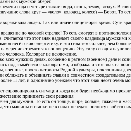
дами как мужской оберег.
ремени года и четыре стихии: вода, огонь, земля, воздух. В сов
 звучание слова круг — «коло», колодец, колесо) — Ворот. То 
авораживала людей. Так или иначе олицетворяя время. Суть вра
вращение по часовой стрелке! То есть смотрят в противоположн
 считается что этот знак наделяет своего владельца мужскими к
символ несёт свою энергетику, и эта сила тем сильнее, чем больш
то намерение стремится к воплощению. Эту силу сегодня научил
го человека. Коловрат не исключение.
во всех мужских делах, особенно в ратном (военном) деле и соз
лись под знамёнами с коловратами, изображали этот знак на во
ы, военные, просто патриоты Родной культуры, поклонники древ
н сближать и объединять славян в совместном созидательном де
е более 11 лет, и однозначно убеждён что этот знак несёт очень
жет спровоцировать ситуации когда вам будет необходимо проявит
мужественно принимать свои решения.
начен для мужчин. То есть он толще, шире, больше, тяжелее и м
, что машины и станки не в силах передать полноту свойств си