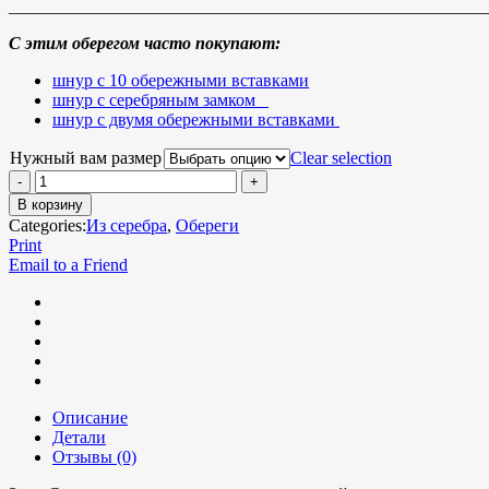
_______________________________________________________
С этим оберегом часто покупают:
шнур с 10 обережными вставками
шнур с серебряным замком
шнур с двумя обережными вставками
Нужный вам размер
Clear selection
В корзину
Categories:
Из серебра
,
Обереги
Print
Email to a Friend
Описание
Детали
Отзывы (0)