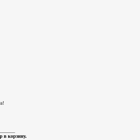
а!
______
 в корзину.