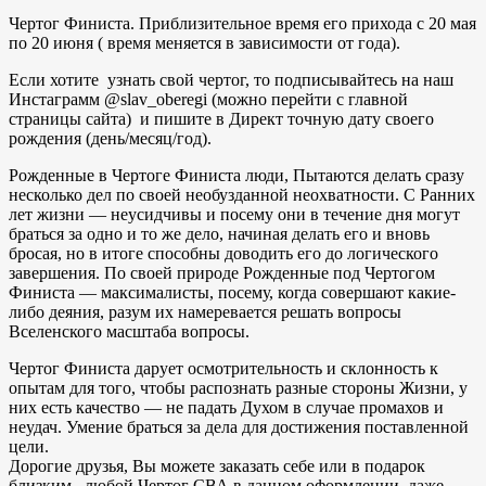
Чертог Финиста. Приблизительное время его прихода с 20 мая
по 20 июня ( время меняется в зависимости от года).
Если хотите узнать свой чертог, то подписывайтесь на наш
Инстаграмм @slav_oberegi (можно перейти с главной
страницы сайта) и пишите в Директ точную дату своего
рождения (день/месяц/год).
Рожденные в Чертоге Финиста люди, Пытаются делать сразу
несколько дел по своей необузданной неохватности. С Ранних
лет жизни — неусидчивы и посему они в течение дня могут
браться за одно и то же дело, начиная делать его и вновь
бросая, но в итоге способны доводить его до логического
завершения. По своей природе Рожденные под Чертогом
Финиста — максималисты, посему, когда совершают какие-
либо деяния, разум их намеревается решать вопросы
Вселенского масштаба вопросы.
Чертог Финиста дарует осмотрительность и склонность к
опытам для того, чтобы распознать разные стороны Жизни, у
них есть качество — не падать Духом в случае промахов и
неудач. Умение браться за дела для достижения поставленной
цели.
Дорогие друзья, Вы можете заказать себе или в подарок
близким , любой Чертог СВА в данном оформлении, даже