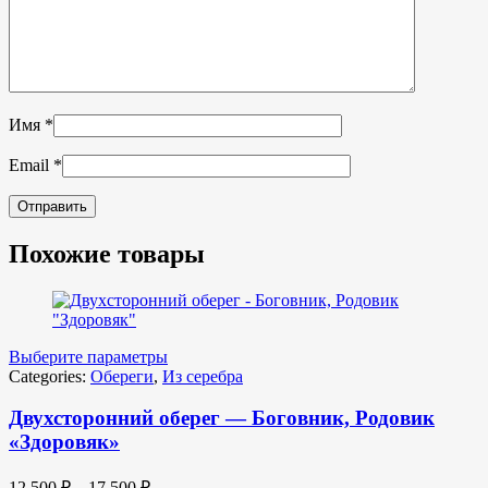
Имя
*
Email
*
Похожие товары
Выберите параметры
Categories:
Обереги
,
Из серебра
Двухсторонний оберег — Боговник, Родовик
«Здоровяк»
12,500
₽
–
17,500
₽