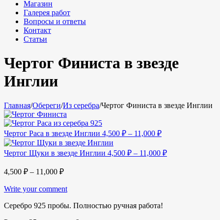
Магазин
Галерея работ
Вопросы и ответы
Контакт
Статьи
Чертог Финиста в звезде
Инглии
Главная
/
Обереги
/
Из серебра
/
Чертог Финиста в звезде Инглии
Чертог Раса в звезде Инглии
4,500
₽
–
11,000
₽
Чертог Щуки в звезде Инглии
4,500
₽
–
11,000
₽
4,500
₽
–
11,000
₽
Write your comment
Серебро 925 пробы. Полностью ручная работа!