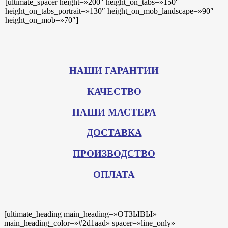
[ultimate_spacer height=»200″ height_on_tabs=»150″
height_on_tabs_portrait=»130″ height_on_mob_landscape=»90″
height_on_mob=»70″]
НАШИ ГАРАНТИИ
КАЧЕСТВО
НАШИ МАСТЕРА
ДОСТАВКА
ПРОИЗВОДСТВО
ОПЛАТА
[ultimate_heading main_heading=»ОТЗЫВЫ»
main_heading_color=»#2d1aad» spacer=»line_only»