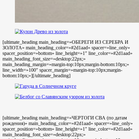
[ultimate_heading main_heading=»ОБЕРЕГИ ИЗ СЕРЕБРА И
ЗОЛОТА» main_heading_color=»#2d1aad» spacer=»line_only»
spacer_position=»bottom» line_height=»1″ line_color=»#2d1aad»
main_heading_font_size=»desktop:22px;»
main_heading_margin=»margin-top:10px;margin-bottom:10px;»
line_width=»100″ spacer_margin=»margin-top:10px;margin-
bottom:10px;»][/ultimate_heading]
[ultimate_heading main_heading=»ЧЕРТОГИ СВА (по датам
рождения)» main_heading_color=»#2d1aad» spacer=»line_only»
spacer_position=»bottom» line_height=»1″ line_color=»#2d1aad»
main_heading_font_size=»desktop:22px;»