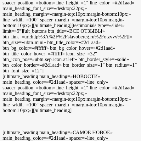
spacer_position=»bottom» line_height=»1″ line_color=»#2d1aad»
main_heading_font_size=»desktop:22px;»
main_heading_margin=»margin-top:10px;margin-bottom:10px;»
line_width=»100″ spacer_margin=»margin-top:10px;margin-
bottom:10px;»][/ultimate_heading][testimonials type=»slider»
limit=»5″][ult_buttons btn_title=»ВСЕ ОТЗЫВЫ»
btn_link=»url:http%3A%2F%2Fslavobereg.ru%2Fotzyvy%2F|||»
btn_size=»ubtn-mini» btn_title_color=»#2d1aad»
btn_bg_color=»#ffffff» btn_bg_color_hover=»#2d1aad»
btn_title_color_hover=»#ffffff» icon_size=»32″
btn_icon_pos=»ubtn-sep-icon-at-left» btn_border_style=»solid»
btn_color_border=»#2d1aad» btn_border_size=»1″ btn_radius=»1″
btn_font_size=»12″]
[ultimate_heading main_heading=»НОВОСТИ»
main_heading_color=»#2d1aad» spacer=»line_only»
spacer_position=»bottom» line_height=»1″ line_color=»#2d1aad»
main_heading_font_size=»desktop:22px;»
main_heading_margin=»margin-top:10px;margin-bottom:10px;»
line_width=»100″ spacer_margin=»margin-top:10px;margin-
bottom:10px;»][/ultimate_heading]
[ultimate_heading main_heading=»САМОЕ НОВОЕ»
main_heading_color=»#2d1aad» spacer=»line_only»