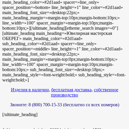
main_heading_color=»#2d1aad» spacer=»line_only»
spacer_position=»bottom» line_height=»1″ line_color=»#2d1aad»
main_heading_font_size=»desktop:22px;»
main_heading_margin=»margin-top:10px;margin-bottom:10px;»
line_width=»100″ spacer_margin=»margin-top:10px;margin-
bottom:10px;»][/ultimate_heading][etheme_search images=»0″]
[ultimate_heading main_heading=»Ювелирная мастерская
ОБЕРЕГ» main_heading_color=»#2d1aad»
sub_heading_color=»#2d1aad» spacer=»line_only»
spacer_position=»middle» line_height=»1″ line_color=»#2d1aad»
main_heading_font_size=»desktop:22px;»
main_heading_margin=»margin-top:0px;margin-bottom:10px;»
line_width=»100″ spacer_margin=»margin-top:10px;margin-
bottom:10px;» sub_heading_font_size=»desktop:18px;»
main_heading_style=»font-weight:bold;» sub_heading_style=»font-
weight:bold;»]
Изделия в наличии
,
бесплатная доставка
,
собственное
производство
Звоните: 8 (800) 700-15-33 (бесплатно со всех номеров)
[/ultimate_heading]