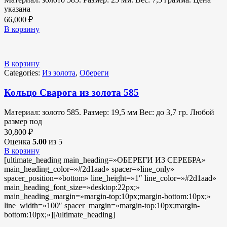
указана
66,000
₽
В корзину
В корзину
Categories:
Из золота
,
Обереги
Кольцо Сварога из золота 585
Материал: золото 585. Размер: 19,5 мм Вес: до 3,7 гр. Любой
размер под
30,800
₽
Оценка
5.00
из 5
В корзину
[ultimate_heading main_heading=»ОБЕРЕГИ ИЗ СЕРЕБРА»
main_heading_color=»#2d1aad» spacer=»line_only»
spacer_position=»bottom» line_height=»1″ line_color=»#2d1aad»
main_heading_font_size=»desktop:22px;»
main_heading_margin=»margin-top:10px;margin-bottom:10px;»
line_width=»100″ spacer_margin=»margin-top:10px;margin-
bottom:10px;»][/ultimate_heading]