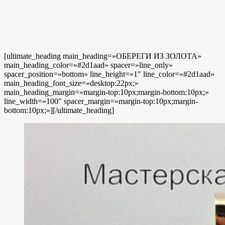
[ultimate_heading main_heading=»ОБЕРЕГИ ИЗ ЗОЛОТА»
main_heading_color=»#2d1aad» spacer=»line_only»
spacer_position=»bottom» line_height=»1″ line_color=»#2d1aad»
main_heading_font_size=»desktop:22px;»
main_heading_margin=»margin-top:10px;margin-bottom:10px;»
line_width=»100″ spacer_margin=»margin-top:10px;margin-
bottom:10px;»][/ultimate_heading]