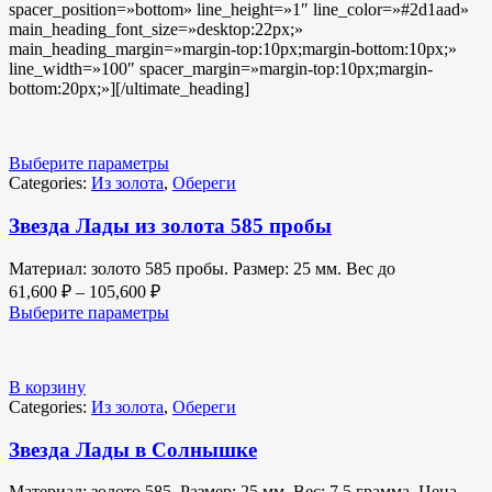
spacer_position=»bottom» line_height=»1″ line_color=»#2d1aad»
main_heading_font_size=»desktop:22px;»
main_heading_margin=»margin-top:10px;margin-bottom:10px;»
line_width=»100″ spacer_margin=»margin-top:10px;margin-
bottom:20px;»][/ultimate_heading]
Выберите параметры
Categories:
Из золота
,
Обереги
Звезда Лады из золота 585 пробы
Материал: золото 585 пробы. Размер: 25 мм. Вес до
61,600
₽
–
105,600
₽
Выберите параметры
В корзину
Categories:
Из золота
,
Обереги
Звезда Лады в Солнышке
Материал: золото 585. Размер: 25 мм. Вес: 7,5 грамма. Цена