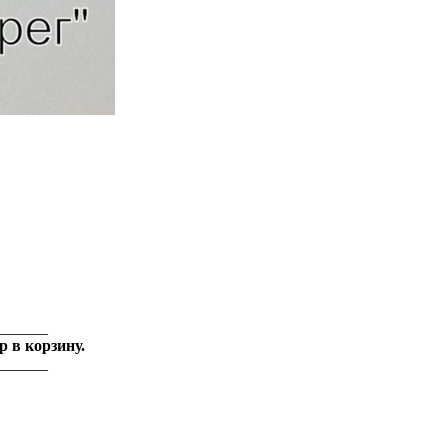
______
 в корзину.
______